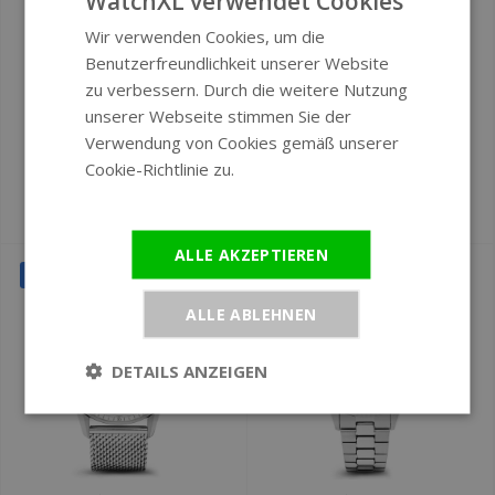
WatchXL verwendet Cookies
Wir verwenden Cookies, um die
ENGLISH
Ø 43 mm
Ø 36 mm
Benutzerfreundlichkeit unserer Website
GERMAN
zu verbessern. Durch die weitere Nutzung
Versace VESN00522
VNDX Dare Devil M
unserer Webseite stimmen Sie der
V-Code Restyling
Silber Weiß
Verwendung von Cookies gemäß unserer
Uhr 43 mm
MS43006-02
Cookie-Richtlinie zu.
Weitere
Damenuhr
Informationen
€799
€167,20
€1.460
€209
ALLE AKZEPTIEREN
SALE
SALE
ALLE ABLEHNEN
DETAILS ANZEIGEN