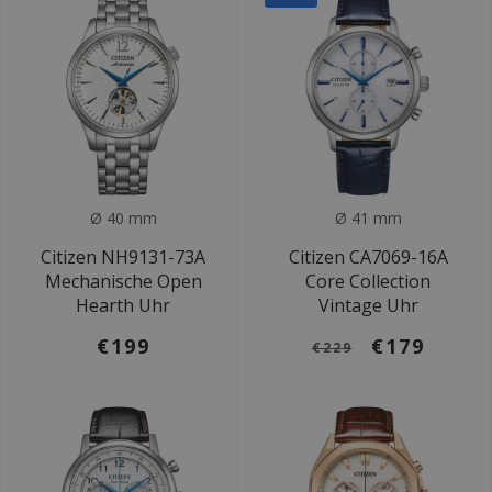
Ø 40 mm
Ø 41 mm
Citizen NH9131-73A
Citizen CA7069-16A
Mechanische Open
Core Collection
Hearth Uhr
Vintage Uhr
€199
€179
€229