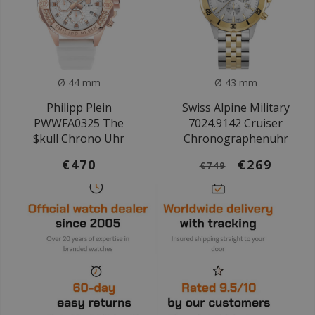
Ø 44 mm
Ø 43 mm
Philipp Plein
Swiss Alpine Military
PWWFA0325 The
7024.9142 Cruiser
$kull Chrono Uhr
Chronographenuhr
€470
€269
€749