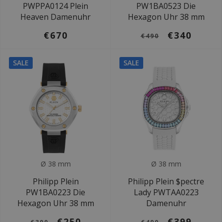
PWPPA0124 Plein
PW1BA0523 Die
Heaven Damenuhr
Hexagon Uhr 38 mm
€670
€340
€490
SALE
SALE
Ø 38 mm
Ø 38 mm
Philipp Plein
Philipp Plein $pectre
PW1BA0223 Die
Lady PWTAA0223
Hexagon Uhr 38 mm
Damenuhr
€250
€399