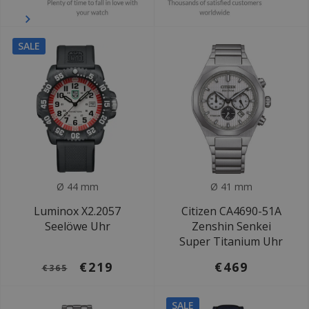
SALE
Ø 44 mm
Ø 41 mm
Luminox X2.2057
Citizen CA4690-51A
Seelöwe Uhr
Zenshin Senkei
Super Titanium Uhr
€219
€469
€365
SALE