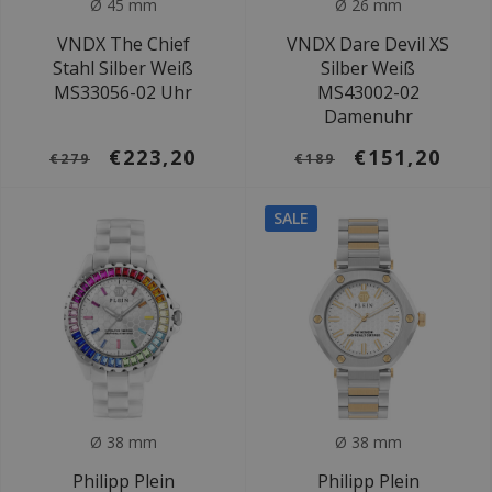
Ø 45 mm
Ø 26 mm
VNDX The Chief
VNDX Dare Devil XS
Stahl Silber Weiß
Silber Weiß
MS33056-02 Uhr
MS43002-02
Damenuhr
€223,20
€151,20
€279
€189
SALE
Ø 38 mm
Ø 38 mm
Philipp Plein
Philipp Plein