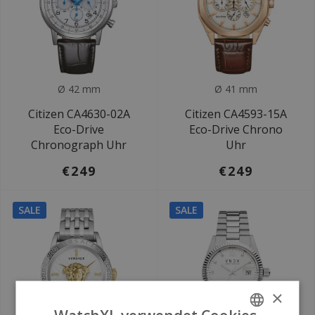
Ø 42 mm
Ø 41 mm
Citizen CA4630-02A
Citizen CA4593-15A
Eco-Drive
Eco-Drive Chrono
Chronograph Uhr
Uhr
€249
€249
SALE
SALE
×