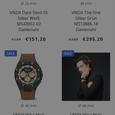
Ø 26 mm
38 mm
VNDX Dare Devil XS
VNDX The One
Silber Weiß
Silber Grün
MS43002-02
MS12886-18
Damenuhr
Damenuhr
€151,20
€295,20
€189
€369
SALE
SALE
Ø 46 mm
Ø 46 mm
VNDX Wise Man
VNDX Wise Man