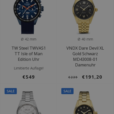
Ø 42 mm
Ø 40 mm
TW Steel TWVAS1
VNDX Dare Devil XL
TT Isle of Man
Gold Schwarz
Edition Uhr
MD43008-01
Damenuhr
Limitierte Auflage!
€549
€191,20
€239
SALE
SALE