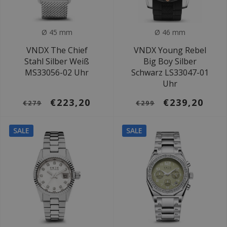
Ø 45 mm
Ø 46 mm
VNDX The Chief
VNDX Young Rebel
Stahl Silber Weiß
Big Boy Silber
MS33056-02 Uhr
Schwarz LS33047-01
Uhr
€223,20
€239,20
€279
€299
SALE
SALE