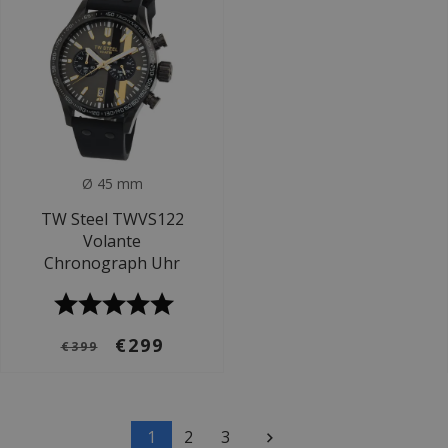
Ø 45 mm
TW Steel TWVS122
Volante
Chronograph Uhr
€299
€399
1
2
3