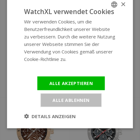
×
WatchXL verwendet Cookies
Wir verwenden Cookies, um die
ENGLISH
Benutzerfreundlichkeit unserer Website
GERMAN
zu verbessern. Durch die weitere Nutzung
unserer Webseite stimmen Sie der
Verwendung von Cookies gemäß unserer
Ø 42 mm
Ø 42 mm
Cookie-Richtlinie zu.
Weitere
TW Steel TWVA1
TW Steel TWVA8
Informationen
Vanceur Taucheruhr
Vanceur Taucheruhr
42 mm
42 mm
ALLE AKZEPTIEREN
€449
€549
ALLE ABLEHNEN
SALE
DETAILS ANZEIGEN