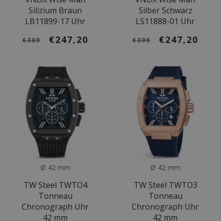
Silizium Braun
Silber Schwarz
LB11899-17 Uhr
LS11888-01 Uhr
€247,20
€247,20
€309
€309
Ø 42 mm
Ø 42 mm
TW Steel TWTO4
TW Steel TWTO3
Tonneau
Tonneau
Chronograph Uhr
Chronograph Uhr
42 mm
42 mm