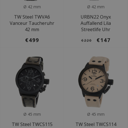
Ø 42 mm
Ø 42 mm
TW Steel TWVA6
URBN22 Onyx
Vanceur Taucheruhr
Auffallend Lila
42 mm
Streetlife Uhr
€499
€147
€220
Ø 45 mm
Ø 45 mm
TW Steel TWCS115
TW Steel TWCS114