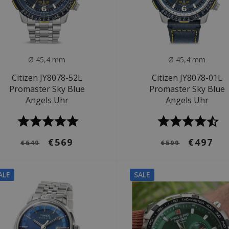
Ø 45,4 mm
Ø 45,4 mm
Citizen JY8078-52L
Citizen JY8078-01L
Promaster Sky Blue
Promaster Sky Blue
Angels Uhr
Angels Uhr
€569
€497
€649
€599
ALE
SALE