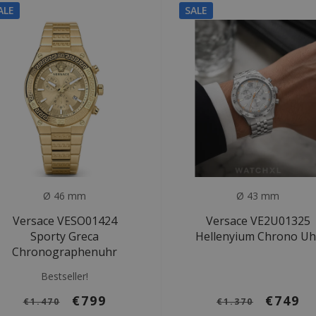
ALE
SALE
Ø 46 mm
Ø 43 mm
Versace VESO01424
Versace VE2U01325
Sporty Greca
Hellenyium Chrono Uh
Chronographenuhr
Bestseller!
€799
€749
€1.470
€1.370