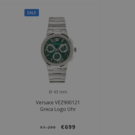
SALE
Ø 43 mm
Versace VEZ900121
Greca Logo Uhr
€699
€1.290