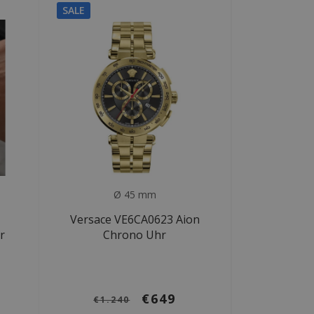
SALE
Ø 45 mm
Versace VE6CA0623 Aion
r
Chrono Uhr
€649
€1.240