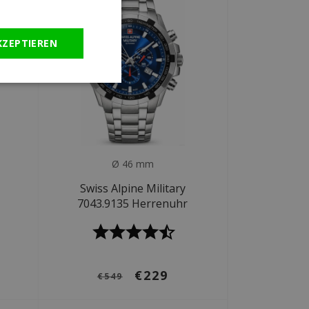
KZEPTIEREN
Ø 46 mm
Swiss Alpine Military
7043.9135 Herrenuhr
€229
€549