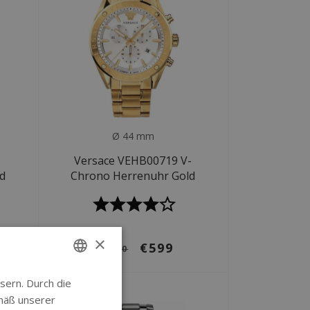
Ø 44 mm
Versace VEHB00719 V-
d
Chrono Herrenuhr Gold
×
€599
€1.090
sern. Durch die
ENGLISH
SALE
mäß unserer
GERMAN