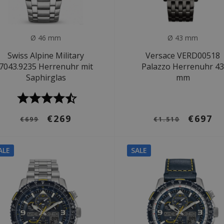
Ø 46 mm
Ø 43 mm
Swiss Alpine Military
Versace VERD00518
7043.9235 Herrenuhr mit
Palazzo Herrenuhr 4
Saphirglas
mm
€269
€697
€699
€1.510
ALE
SALE