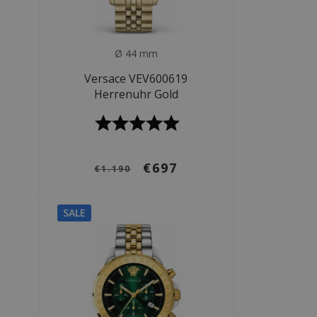
Ø 44 mm
Versace VEV600619
3
Herrenuhr Gold
€697
€1.190
SALE