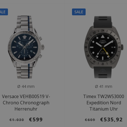
ALE
SALE
Ø 44 mm
Ø 41 mm
Versace VEHB00519 V-
Timex TW2W53000
Chrono Chronograph
Expedition Nord
Herrenuhr
Titanium Uhr
€599
€535,92
€1.030
€609