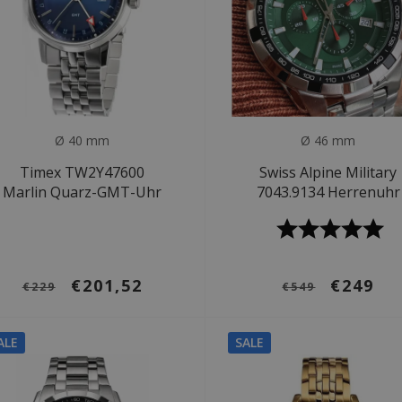
Ø 40 mm
Ø 46 mm
Timex TW2Y47600
Swiss Alpine Military
Marlin Quarz-GMT-Uhr
7043.9134 Herrenuhr
€201,52
€249
€229
€549
ALE
SALE