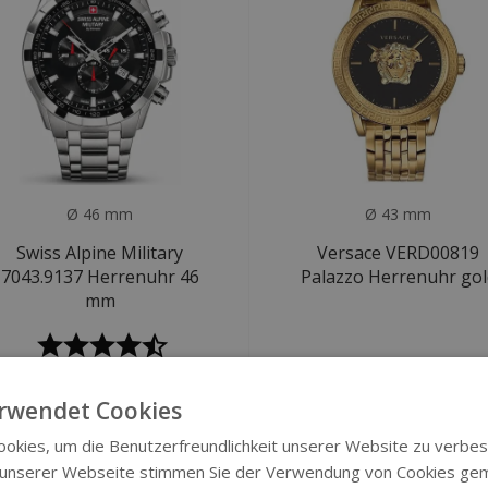
Ø 46 mm
Ø 43 mm
Swiss Alpine Military
Versace VERD00819
7043.9137 Herrenuhr 46
Palazzo Herrenuhr gol
mm
€229
€799
€549
€1.490
rwendet Cookies
okies, um die Benutzerfreundlichkeit unserer Website zu verbes
EMO
SALE
 unserer Webseite stimmen Sie der Verwendung von Cookies ge