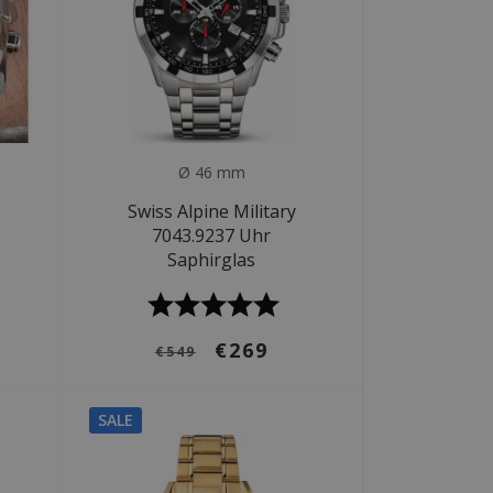
Ø 46 mm
Swiss Alpine Military
7043.9237 Uhr
Saphirglas
€269
€549
SALE