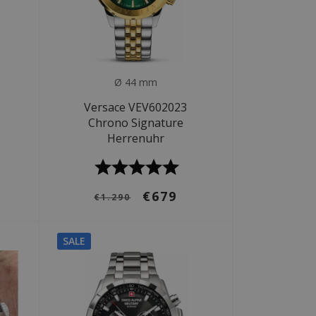
Ø 44 mm
Versace VEV602023
Chrono Signature
Herrenuhr
€679
€1.290
SALE