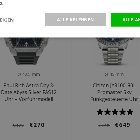
zu.
Weitere Informationen
EIGEN
ALLE ABLEHNEN
ALLE A
Ø 42.5 mm
Ø 45 mm
Paul Rich Astro Day &
Citizen JY8100-80L
Date Abyss Silver FAS12
Promaster Sky
Uhr – Vorführmodell
Funkgesteuerte Uhr
€270
€649
€499
€749