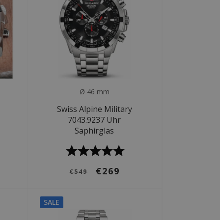
Ø 46 mm
Swiss Alpine Military
7043.9237 Uhr
Saphirglas
€269
€549
SALE