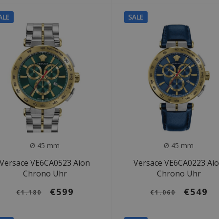
ALE
SALE
Ø 45 mm
Ø 45 mm
Versace VE6CA0523 Aion
Versace VE6CA0223 Ai
Chrono Uhr
Chrono Uhr
€599
€549
€1.180
€1.060