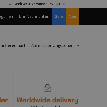
Weltweit Versand
UPS Express
egorien
Uhr Nachrichten
Sale
Neu
DE / €
Am meisten angesehen
Sortieren nach: