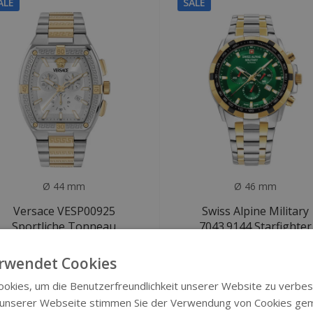
ALE
SALE
Ø 44 mm
Ø 46 mm
Versace VESP00925
Swiss Alpine Military
Sportliche Tonneau
7043.9144 Starfighter
Greca Uhr
Uhr
rwendet Cookies
€849
€249
€1.660
€699
okies, um die Benutzerfreundlichkeit unserer Website zu verbes
 unserer Webseite stimmen Sie der Verwendung von Cookies ge
SALE