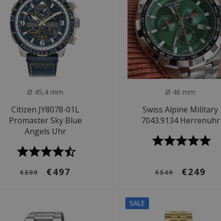
Ø 45,4 mm
Ø 46 mm
Citizen JY8078-01L
Swiss Alpine Military
Promaster Sky Blue
7043.9134 Herrenuhr
Angels Uhr
€497
€249
€599
€549
SALE