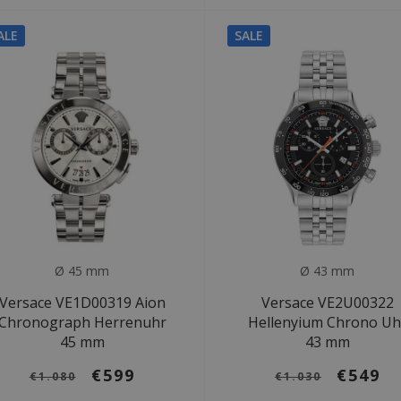
ALE
SALE
Ø 45 mm
Ø 43 mm
Versace VE1D00319 Aion
Versace VE2U00322
Chronograph Herrenuhr
Hellenyium Chrono Uh
45 mm
43 mm
€599
€549
€1.080
€1.030