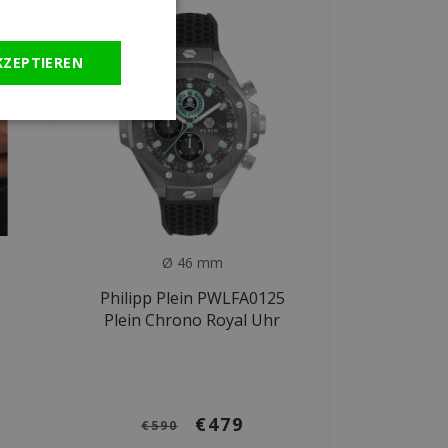
KZEPTIEREN
Ø 46 mm
Philipp Plein PWLFA0125
Plein Chrono Royal Uhr
€479
€590