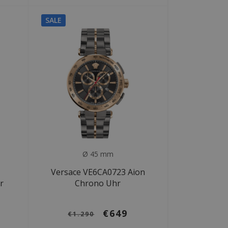
SALE
Ø 45 mm
Versace VE6CA0723 Aion
r
Chrono Uhr
€649
€1.290