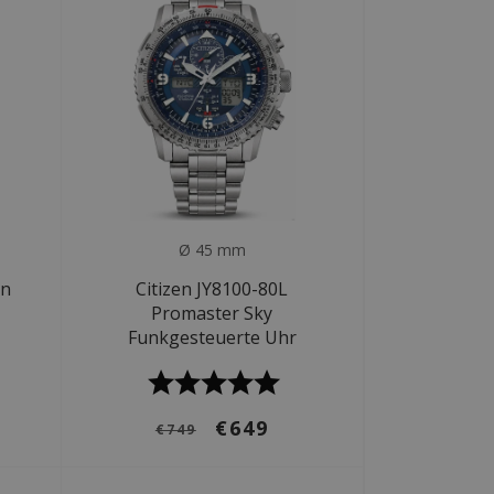
Ø 45 mm
on
Citizen JY8100-80L
Promaster Sky
Funkgesteuerte Uhr
€649
€749