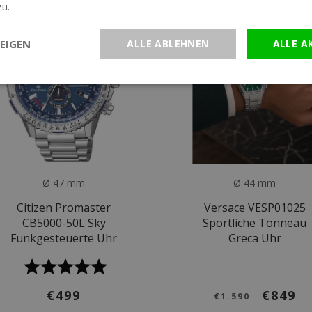
zu.
Weitere Informationen
EIGEN
ALLE ABLEHNEN
ALLE A
Ø 47 mm
Ø 44 mm
Citizen Promaster
Versace VESP01025
CB5000-50L Sky
Sportliche Tonneau
Funkgesteuerte Uhr
Greca Uhr
€499
€849
€1.590