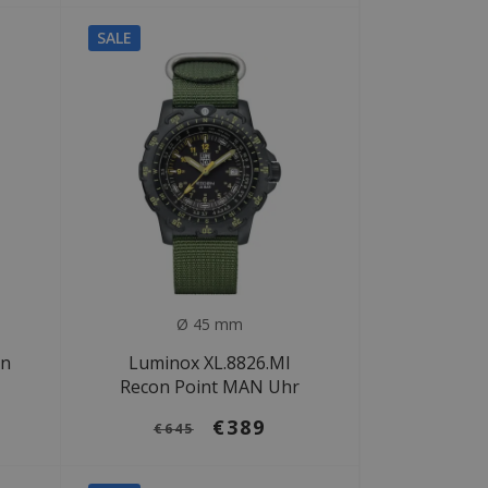
SALE
Ø 45 mm
on
Luminox XL.8826.MI
Recon Point MAN Uhr
€389
€645