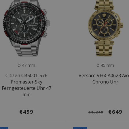
Ø 47 mm
Ø 45 mm
Citizen CB5001-57E
Versace VE6CA0623 Ai
Promaster Sky
Chrono Uhr
Ferngesteuerte Uhr 47
mm
€499
€649
€1.240