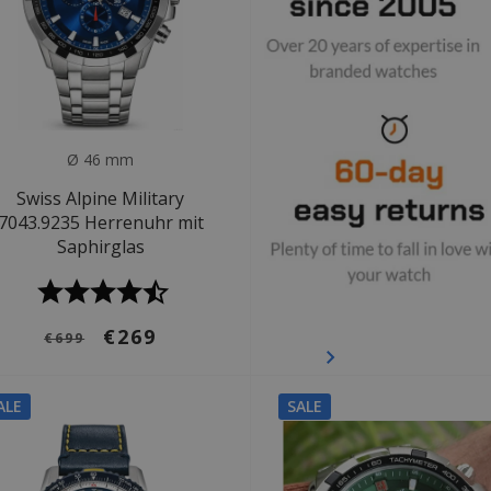
Ø 46 mm
Swiss Alpine Military
7043.9235 Herrenuhr mit
Saphirglas
€269
€699
ALE
SALE