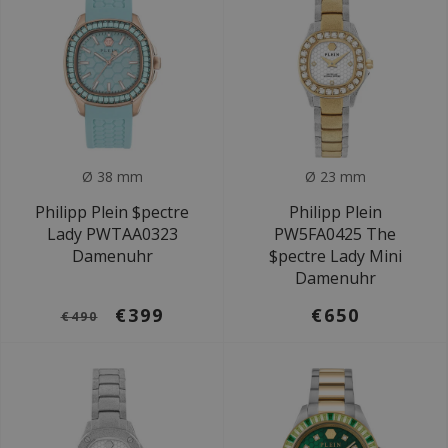
Ø 38 mm
Ø 23 mm
Philipp Plein $pectre
Philipp Plein
Lady PWTAA0323
PW5FA0425 The
Damenuhr
$pectre Lady Mini
Damenuhr
€399
€650
€490