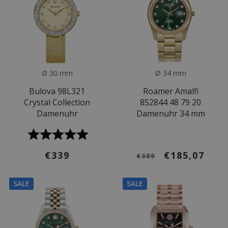
Ø 30 mm
Ø 34 mm
Bulova 98L321
Roamer Amalfi
Crystal Collection
852844 48 79 20
Damenuhr
Damenuhr 34 mm
€339
€185,07
€389
SALE
SALE