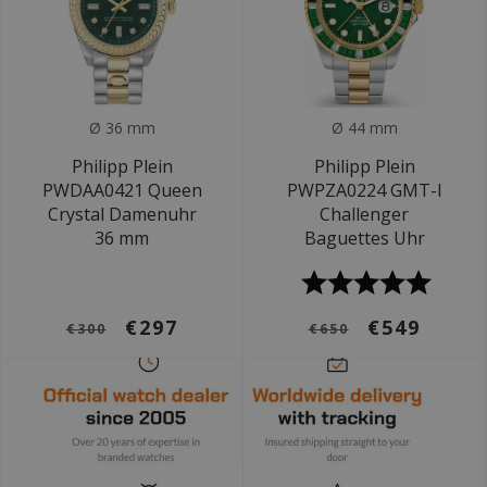
Ø 36 mm
Ø 44 mm
Philipp Plein
Philipp Plein
PWDAA0421 Queen
PWPZA0224 GMT-I
Crystal Damenuhr
Challenger
36 mm
Baguettes Uhr
€297
€549
€300
€650