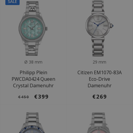
SALE
Ø 38 mm
29 mm
Philipp Plein
Citizen EM1070-83A
PWCDA0424 Queen
Eco-Drive
Crystal Damenuhr
Damenuhr
€399
€269
€450