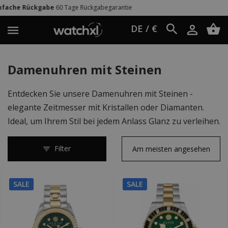
ückgabegarantie
Weltweit Versand
UPS
DE / €
Damenuhren mit Steinen
Entdecken Sie unsere Damen­uhren mit Steinen -
elegante Zeitmesser mit Kristallen oder Diamanten.
Ideal, um Ihrem Stil bei jedem Anlass Glanz zu verleihen.
Filter
SALE
SALE