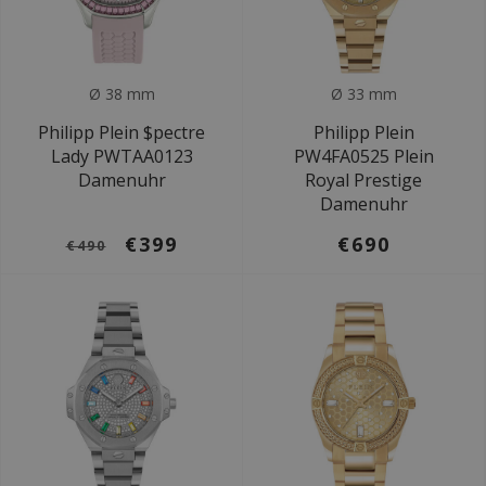
Ø 38 mm
Ø 33 mm
Philipp Plein $pectre
Philipp Plein
Lady PWTAA0123
PW4FA0525 Plein
Damenuhr
Royal Prestige
Damenuhr
€399
€690
€490