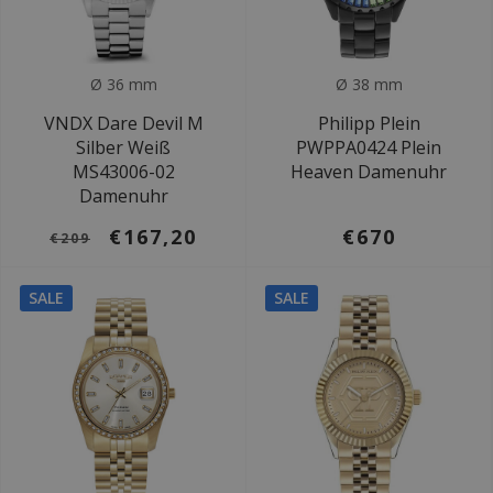
Ø 36 mm
Ø 38 mm
VNDX Dare Devil M
Philipp Plein
Silber Weiß
PWPPA0424 Plein
MS43006-02
Heaven Damenuhr
Damenuhr
€167,20
€670
€209
SALE
SALE