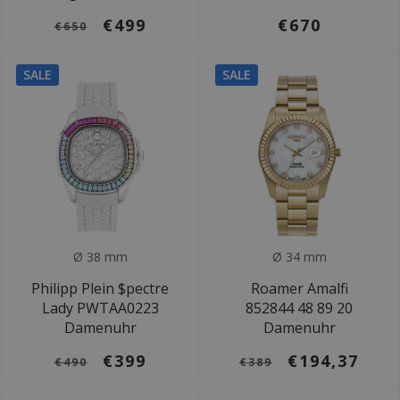
€499
€670
€650
SALE
SALE
Ø 38 mm
Ø 34 mm
Philipp Plein $pectre
Roamer Amalfi
Lady PWTAA0223
852844 48 89 20
Damenuhr
Damenuhr
€399
€194,37
€490
€389