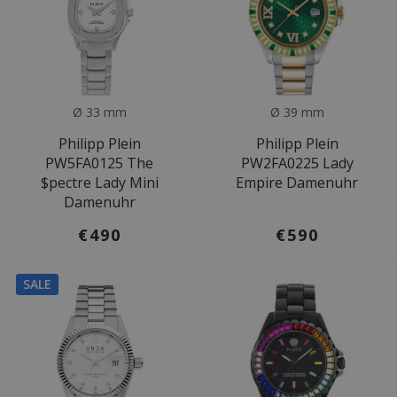
Ø 33 mm
Ø 39 mm
Philipp Plein
Philipp Plein
PW5FA0125 The
PW2FA0225 Lady
$pectre Lady Mini
Empire Damenuhr
Damenuhr
€490
€590
SALE