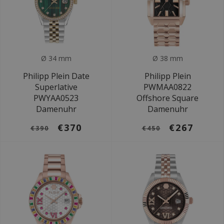
Ø 34 mm
Ø 38 mm
Philipp Plein Date
Philipp Plein
Superlative
PWMAA0822
PWYAA0523
Offshore Square
Damenuhr
Damenuhr
€370
€267
€390
€450