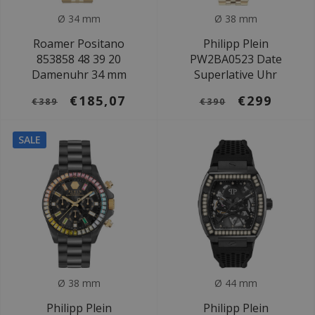
Ø 34 mm
Ø 38 mm
Roamer Positano
Philipp Plein
853858 48 39 20
PW2BA0523 Date
Damenuhr 34 mm
Superlative Uhr
€185,07
€299
€389
€390
SALE
Ø 38 mm
Ø 44 mm
Philipp Plein
Philipp Plein