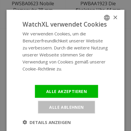
PWSBA0623 Nobile
PWBAA1923 Die
Damenuhr 38 mm
$keleton Uhr 44 mm
×
€497
€740
€670
WatchXL verwendet Cookies
Wir verwenden Cookies, um die
ENGLISH
Benutzerfreundlichkeit unserer Website
GERMAN
zu verbessern. Durch die weitere Nutzung
unserer Webseite stimmen Sie der
Verwendung von Cookies gemäß unserer
Cookie-Richtlinie zu.
Weitere
Informationen
ALLE AKZEPTIEREN
Ø 23 mm
Ø 39 mm
Philipp Plein
Philipp Plein
ALLE ABLEHNEN
PW5FA0225 The
PW4FA0225 Plein
$pectre Lady Mini
Royal Prestige
DETAILS ANZEIGEN
Damenuhr
Damenuhr