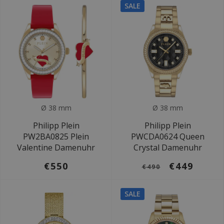
SALE
Ø 38 mm
Ø 38 mm
Philipp Plein
Philipp Plein
PW2BA0825 Plein
PWCDA0624 Queen
Valentine Damenuhr
Crystal Damenuhr
€550
€449
€490
SALE