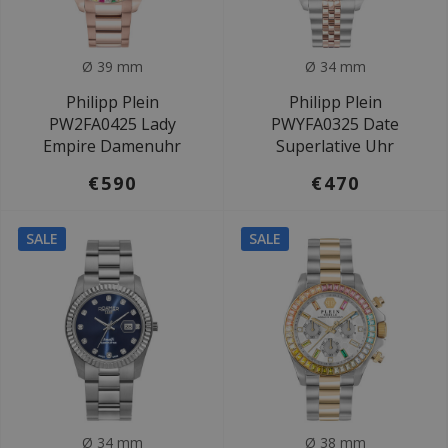
Ø 39 mm
Ø 34 mm
Philipp Plein
Philipp Plein
PW2FA0425 Lady
PWYFA0325 Date
Empire Damenuhr
Superlative Uhr
€590
€470
SALE
SALE
Ø 34 mm
Ø 38 mm