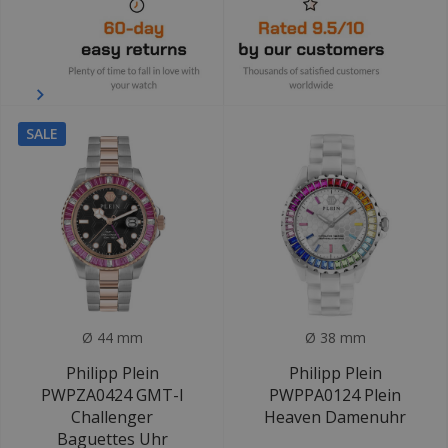
SALE
Ø 44 mm
Ø 38 mm
Philipp Plein
Philipp Plein
PWPZA0424 GMT-I
PWPPA0124 Plein
Challenger
Heaven Damenuhr
Baguettes Uhr