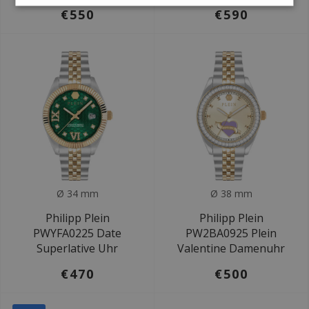
€550
€590
Ø 34 mm
Ø 38 mm
Philipp Plein
Philipp Plein
PWYFA0225 Date
PW2BA0925 Plein
Superlative Uhr
Valentine Damenuhr
€470
€500