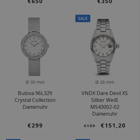
€650
€350
SALE
Ø 30 mm
Ø 26 mm
Bulova 96L329
VNDX Dare Devil XS
Crystal Collection
Silber Weiß
Damenuhr
MS43002-02
Damenuhr
€299
€151,20
€189