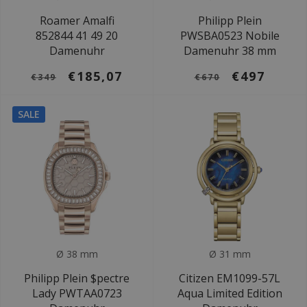
Roamer Amalfi
Philipp Plein
852844 41 49 20
PWSBA0523 Nobile
Damenuhr
Damenuhr 38 mm
€185,07
€497
€349
€670
SALE
Ø 38 mm
Ø 31 mm
Philipp Plein $pectre
Citizen EM1099-57L
Lady PWTAA0723
Aqua Limited Edition