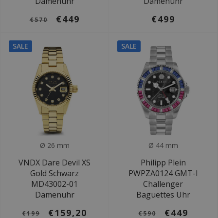
Damenuhr
Damenuhr
€449
€499
€570
SALE
SALE
Ø 26 mm
Ø 44 mm
VNDX Dare Devil XS
Philipp Plein
Gold Schwarz
PWPZA0124 GMT-I
MD43002-01
Challenger
Damenuhr
Baguettes Uhr
€159,20
€449
€199
€590