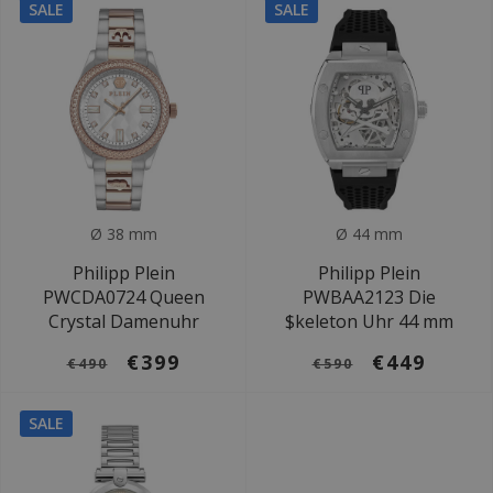
SALE
SALE
Ø 38 mm
Ø 44 mm
Philipp Plein
Philipp Plein
PWCDA0724 Queen
PWBAA2123 Die
Crystal Damenuhr
$keleton Uhr 44 mm
€399
€449
€490
€590
SALE