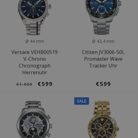
Ø 44 mm
Ø 42,4 mm
Versace VEHB00519
Citizen JV3006-50L
V-Chrono
Promaster Wave
Chronograph
Tracker Uhr
Herrenuhr
€599
€599
€1.030
SALE