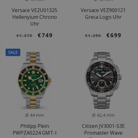
Versace VE2U01325
Versace VEZ900121
Hellenyium Chrono
Greca Logo Uhr
Uhr
€749
€699
€1.370
€1.290
SALE
Ø 44 mm
Ø 42,4 mm
Philipp Plein
Citizen JV3001-53E
PWPZA0224 GMT-I
Promaster Wave