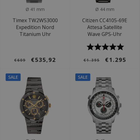
Ø 41 mm
Ø 44 mm
Timex TW2W53000
Citizen CC4105-69E
Expedition Nord
Attesa Satellite
Titanium Uhr
Wave GPS-Uhr
€535,92
€1.295
€609
€1.395
SALE
SALE