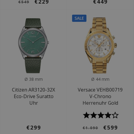
€229
€449
€549
SALE
Ø 38 mm
Ø 44 mm
Citizen AR3120-32X
Versace VEHB00719
Eco-Drive Suratto
V-Chrono
Uhr
Herrenuhr Gold
€299
€599
€1.090