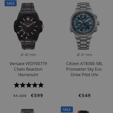
SALE
Ø 45 mm
Ø 41 mm
Versace VEDY00719
Citizen AT8300-58L
Chain Reaction
Promaster Sky Eco-
Herrenuhr
Drive Pilot Uhr
€599
€549
€1.320
SALE