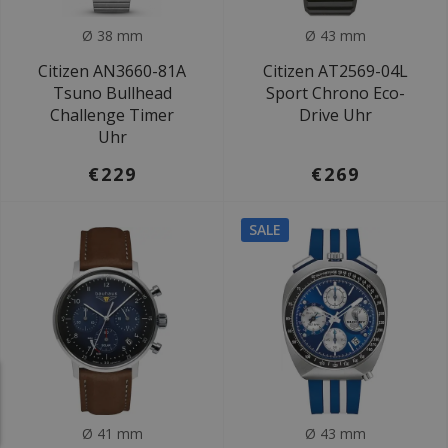
Ø 38 mm
Ø 43 mm
Citizen AN3660-81A
Citizen AT2569-04L
Tsuno Bullhead
Sport Chrono Eco-
Challenge Timer
Drive Uhr
Uhr
€229
€269
SALE
Ø 41 mm
Ø 43 mm