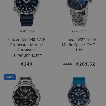
Ø 42 mm
Ø 40 mm
Citizen NY0040-17LE
Timex TW2Y47600
Promaster Marine
Marlin Quarz-GMT-
Automatik
Uhr
Herrenuhr 42 mm
€249
€201,52
€229
SALE