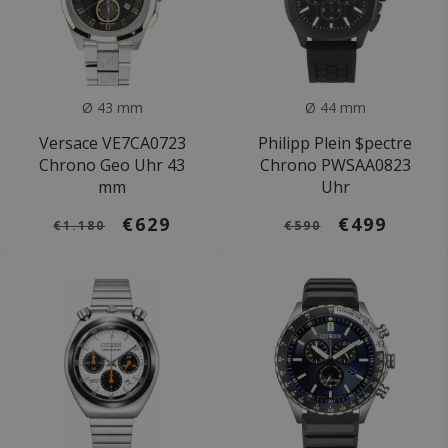
Ø 43 mm
Ø 44 mm
Versace VE7CA0723
Philipp Plein $pectre
Chrono Geo Uhr 43
Chrono PWSAA0823
mm
Uhr
€629
€499
€1.180
€590