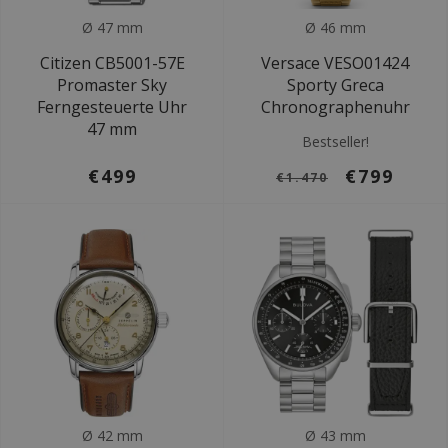
Ø 47 mm
Ø 46 mm
Citizen CB5001-57E
Versace VESO01424
Promaster Sky
Sporty Greca
Ferngesteuerte Uhr
Chronographenuhr
47 mm
Bestseller!
€499
€799
€1.470
Ø 42 mm
Ø 43 mm