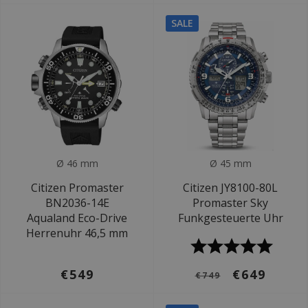
SALE
Ø 46 mm
Ø 45 mm
Citizen Promaster
Citizen JY8100-80L
BN2036-14E
Promaster Sky
Aqualand Eco-Drive
Funkgesteuerte Uhr
Herrenuhr 46,5 mm
€549
€649
€749