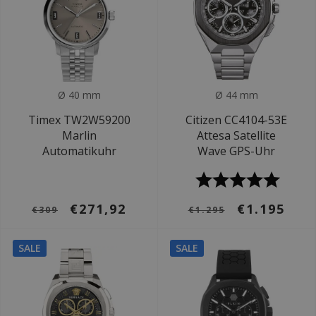
Ø 40 mm
Ø 44 mm
Timex TW2W59200
Citizen CC4104-53E
Marlin
Attesa Satellite
Automatikuhr
Wave GPS-Uhr
€271,92
€1.195
€309
€1.295
SALE
SALE