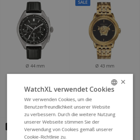
SALE
Ø 44 mm
Ø 43 mm
Bulova 96B251
Versace VERD00819
×
Lunar Pilot 'Moon
Palazzo Herrenuhr
WatchXL verwendet Cookies
watch' Chronograph
gold
Herrenuhr 45 mm
Wir verwenden Cookies, um die
ENGLISH
Benutzerfreundlichkeit unserer Website
€499
€799
GERMAN
€1.490
zu verbessern. Durch die weitere Nutzung
unserer Webseite stimmen Sie der
DEMO
Verwendung von Cookies gemäß unserer
Cookie-Richtlinie zu.
Weitere