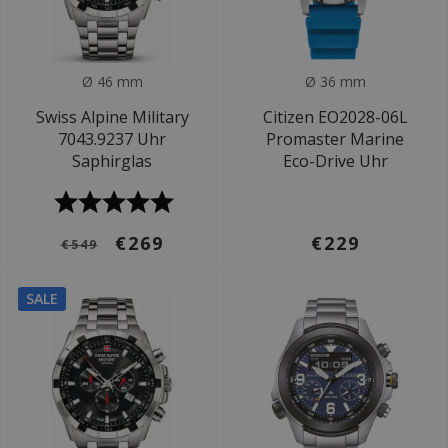
Ø 46 mm
Ø 36 mm
Swiss Alpine Military
Citizen EO2028-06L
7043.9237 Uhr
Promaster Marine
Saphirglas
Eco-Drive Uhr
€269
€229
€549
SALE