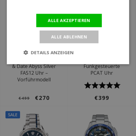
Informationen
ALLE AKZEPTIEREN
ALLE ABLEHNEN
Ø 42.5 mm
Ø 44 mm
DETAILS ANZEIGEN
Paul Rich Astro Day
Citizen CB0270-87L
& Date Abyss Silver
Funkgesteuerte
FAS12 Uhr –
PCAT Uhr
Vorführmodell
€270
€399
€499
SALE