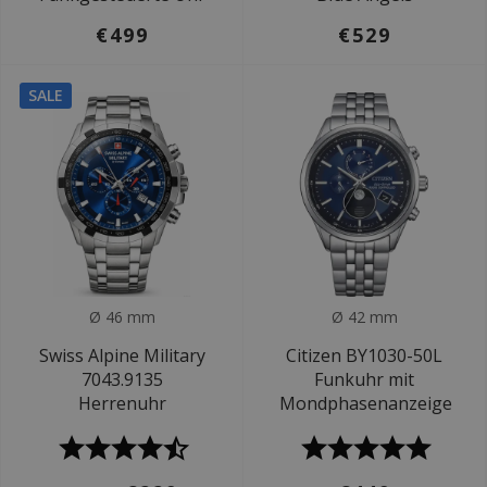
€499
€529
SALE
Ø 46 mm
Ø 42 mm
Swiss Alpine Military
Citizen BY1030-50L
7043.9135
Funkuhr mit
Herrenuhr
Mondphasenanzeige