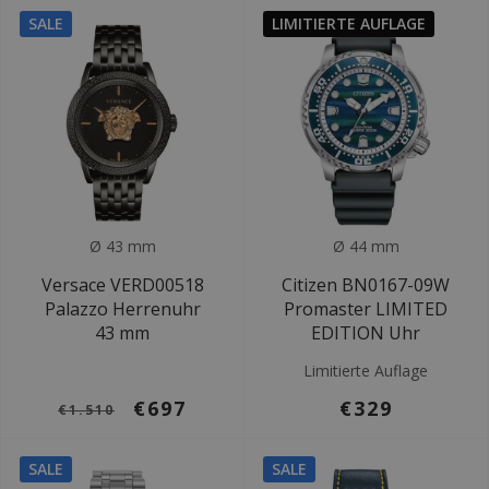
SALE
LIMITIERTE AUFLAGE
Ø 43 mm
Ø 44 mm
Versace VERD00518
Citizen BN0167-09W
Palazzo Herrenuhr
Promaster LIMITED
43 mm
EDITION Uhr
Limitierte Auflage
€697
€329
€1.510
SALE
SALE