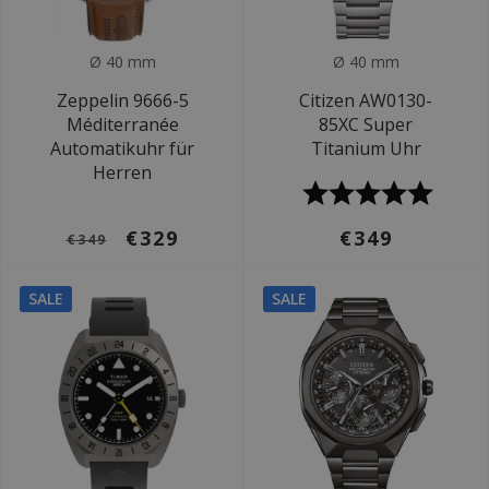
Ø 40 mm
Ø 40 mm
Zeppelin 9666-5
Citizen AW0130-
Méditerranée
85XC Super
Automatikuhr für
Titanium Uhr
Herren
€329
€349
€349
SALE
SALE