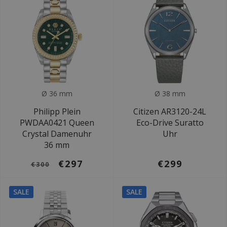
Ø 36 mm
Ø 38 mm
Philipp Plein
Citizen AR3120-24L
PWDAA0421 Queen
Eco-Drive Suratto
Crystal Damenuhr
Uhr
36 mm
€297
€299
€300
SALE
SALE