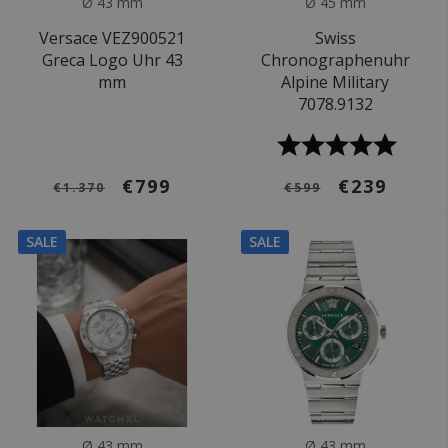
Ø 43 mm
Ø 45 mm
Versace VEZ900521
Swiss
Greca Logo Uhr 43
Chronographenuhr
mm
Alpine Military
7078.9132
€799
€239
€1.370
€599
SALE
SALE
Ø 43 mm
Ø 43 mm