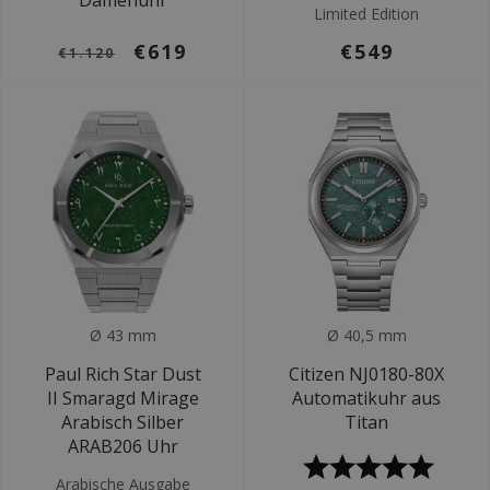
Damenuhr
Limited Edition
€619
€549
€1.120
Ø 43 mm
Ø 40,5 mm
Paul Rich Star Dust
Citizen NJ0180-80X
II Smaragd Mirage
Automatikuhr aus
Arabisch Silber
Titan
ARAB206 Uhr
Arabische Ausgabe