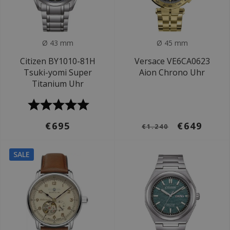
Ø 43 mm
Ø 45 mm
Citizen BY1010-81H
Versace VE6CA0623
Tsuki-yomi Super
Aion Chrono Uhr
Titanium Uhr
€695
€649
€1.240
SALE