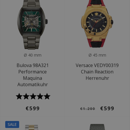
Ø 40 mm
Ø 45 mm
Bulova 98A321
Versace VEDY00319
Performance
Chain Reaction
Maquina
Herrenuhr
Automatikuhr
€599
€599
€1.200
SALE