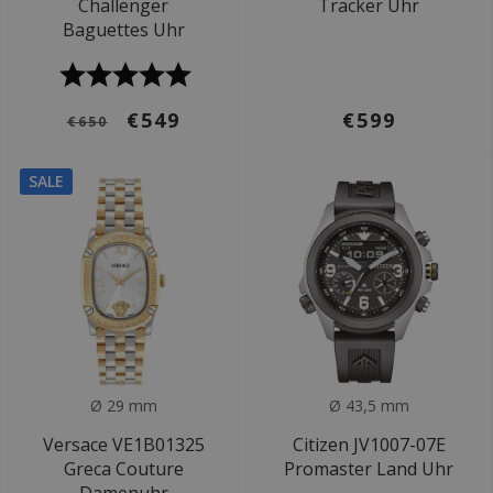
Challenger
Tracker Uhr
Baguettes Uhr
€549
€599
€650
SALE
Ø 29 mm
Ø 43,5 mm
Versace VE1B01325
Citizen JV1007-07E
Greca Couture
Promaster Land Uhr