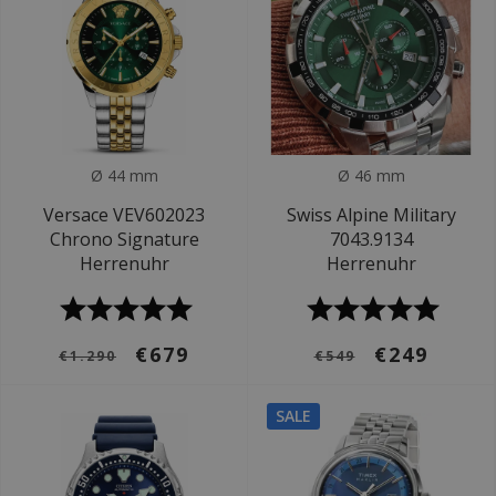
Ø 44 mm
Ø 46 mm
Versace VEV602023
Swiss Alpine Military
Chrono Signature
7043.9134
Herrenuhr
Herrenuhr
€679
€249
€1.290
€549
SALE