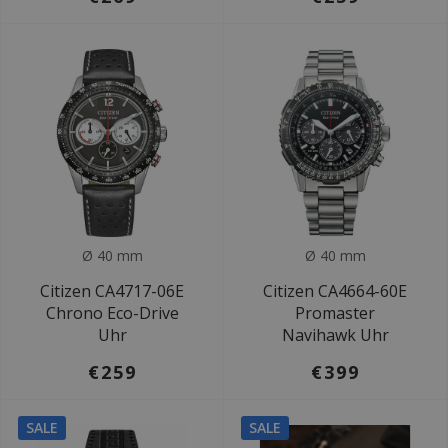
Ø 40 mm
Ø 40 mm
Citizen CA4717-06E
Citizen CA4664-60E
Chrono Eco-Drive
Promaster
Uhr
Navihawk Uhr
€259
€399
SALE
SALE