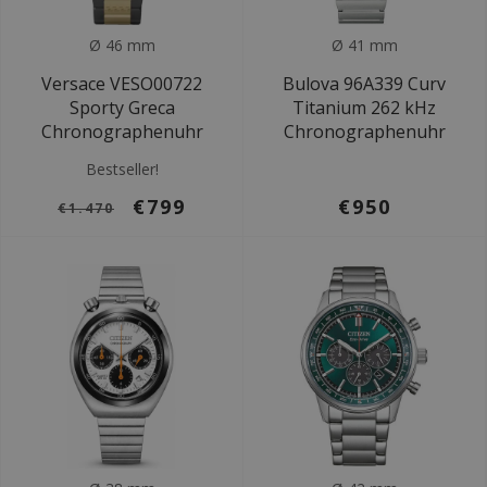
Ø 46 mm
Ø 41 mm
Versace VESO00722
Bulova 96A339 Curv
Sporty Greca
Titanium 262 kHz
Chronographenuhr
Chronographenuhr
Bestseller!
€799
€950
€1.470