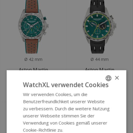
Ø 42 mm
Ø 44 mm
Aston Martin
Aston Martin
×
MTRS1F501 Thrill
MTRH1F502 Thrill
Chronographenuhr
Chronographenuhr
WatchXL verwendet Cookies
€320
€300
Wir verwenden Cookies, um die
ENGLISH
Benutzerfreundlichkeit unserer Website
GERMAN
zu verbessern. Durch die weitere Nutzung
unserer Webseite stimmen Sie der
Verwendung von Cookies gemäß unserer
Cookie-Richtlinie zu.
Weitere