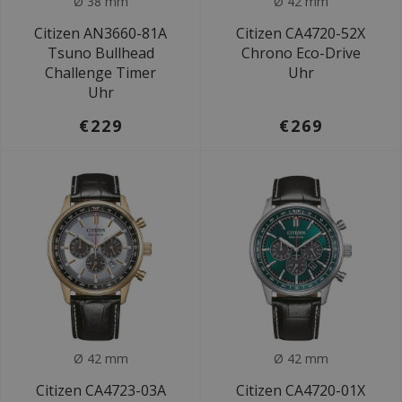
Ø 38 mm
Ø 42 mm
Citizen AN3660-81A
Citizen CA4720-52X
Tsuno Bullhead
Chrono Eco-Drive
Challenge Timer
Uhr
Uhr
€229
€269
Ø 42 mm
Ø 42 mm
Citizen CA4723-03A
Citizen CA4720-01X