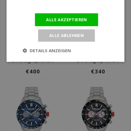
Informationen
ALLE AKZEPTIEREN
ALLE ABLEHNEN
Ø 44 mm
Ø 44 mm
Aston Martin
Aston Martin
DETAILS ANZEIGEN
MTIS1F504 Icon
MTRH1F501 Thrill
Chronographenuhr
Chronographenuhr
€400
€340