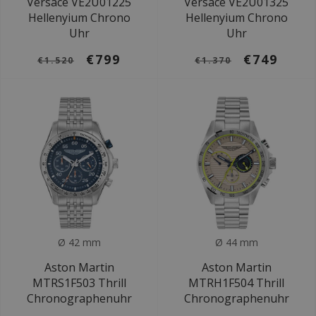
Versace VE2U01225
Versace VE2U01325
Hellenyium Chrono
Hellenyium Chrono
Uhr
Uhr
€799
€749
€1.520
€1.370
Ø 42 mm
Ø 44 mm
Aston Martin
Aston Martin
MTRS1F503 Thrill
MTRH1F504 Thrill
Chronographenuhr
Chronographenuhr