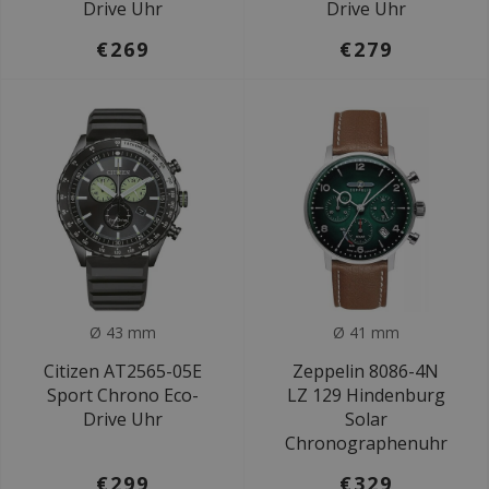
Drive Uhr
Drive Uhr
€269
€279
Ø 43 mm
Ø 41 mm
Citizen AT2565-05E
Zeppelin 8086-4N
Sport Chrono Eco-
LZ 129 Hindenburg
Drive Uhr
Solar
Chronographenuhr
€299
€329