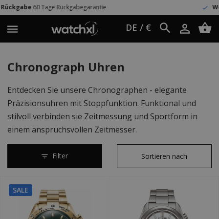
rantie
Weltweit Versand
UPS Express
DE / €
Chronograph Uhren
Entdecken Sie unsere Chronographen - elegante
Präzisionsuhren mit Stoppfunktion. Funktional und
stilvoll verbinden sie Zeitmessung und Sportform in
einem anspruchsvollen Zeitmesser.
Filter
SALE