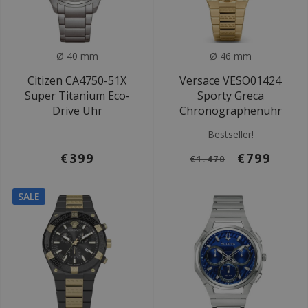
Ø 40 mm
Ø 46 mm
Citizen CA4750-51X
Versace VESO01424
Super Titanium Eco-
Sporty Greca
Drive Uhr
Chronographenuhr
Bestseller!
€399
€799
€1.470
SALE