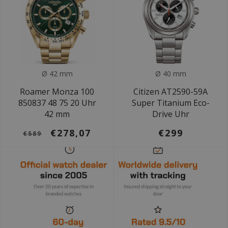
Ø 42 mm
Ø 40 mm
Roamer Monza 100
Citizen AT2590-59A
850837 48 75 20 Uhr
Super Titanium Eco-
42 mm
Drive Uhr
€278,07
€299
€589