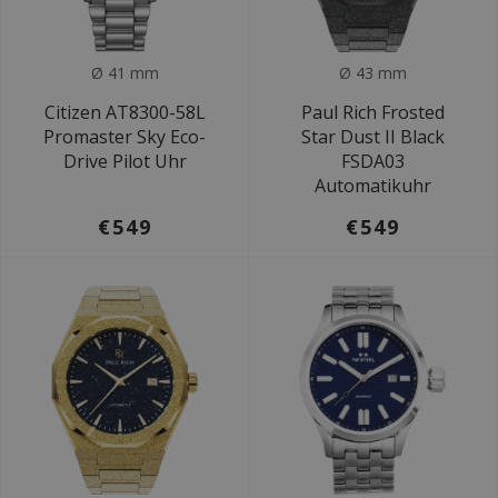
Ø 41 mm
Ø 43 mm
Citizen AT8300-58L
Paul Rich Frosted
Promaster Sky Eco-
Star Dust II Black
Drive Pilot Uhr
FSDA03
Automatikuhr
€549
€549