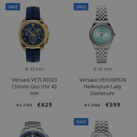
SALE
SALE
Ø 43 mm
Ø 36 mm
Versace VE7CA0323
Versace VEHU00924
Chrono Geo Uhr 43
Hellenyium Lady
mm
Damenuhr
€629
€599
€1.180
€1.080
SALE