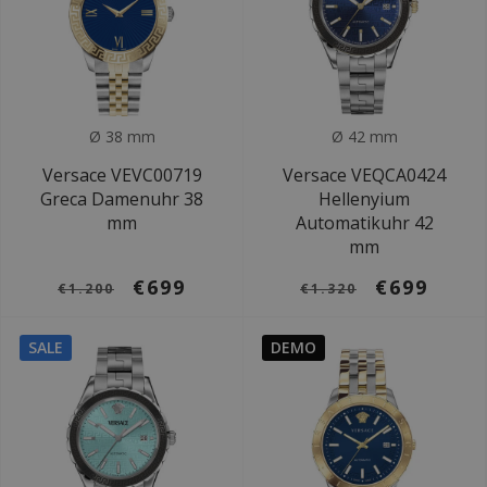
Ø 38 mm
Ø 42 mm
Versace VEVC00719
Versace VEQCA0424
Greca Damenuhr 38
Hellenyium
mm
Automatikuhr 42
mm
€699
€699
€1.200
€1.320
SALE
DEMO