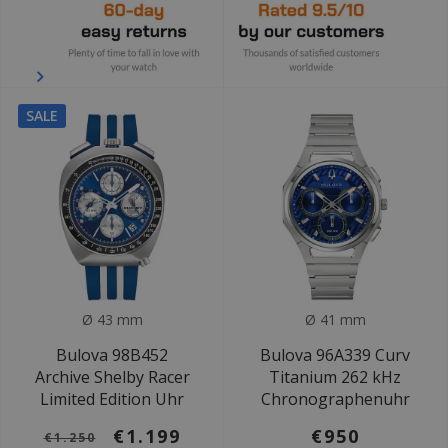
SALE
Ø 43 mm
Ø 41 mm
Bulova 98B452
Bulova 96A339 Curv
Archive Shelby Racer
Titanium 262 kHz
Limited Edition Uhr
Chronographenuhr
€1.199
€950
€1.250