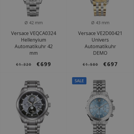
Ø 42 mm
Ø 43 mm
Versace VEQCA0324
Versace VE2D00421
Hellenyium
Univers
Automatikuhr 42
Automatikuhr
mm
DEMO
€699
€697
€1.320
€1.580
SALE