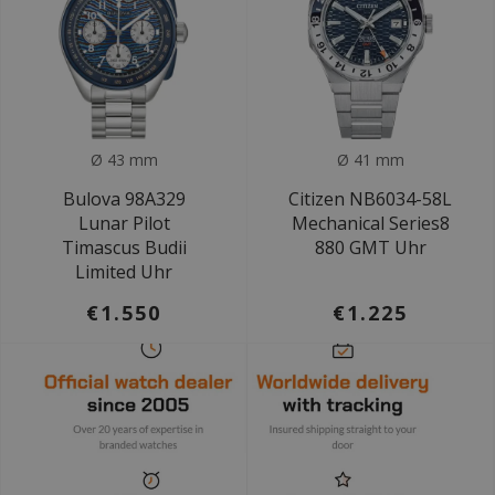
Ø 43 mm
Ø 41 mm
Bulova 98A329
Citizen NB6034-58L
Lunar Pilot
Mechanical Series8
Timascus Budii
880 GMT Uhr
Limited Uhr
€1.550
€1.225