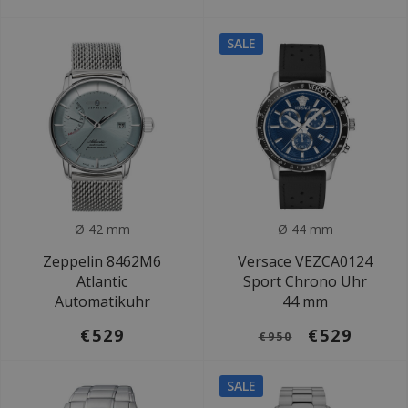
SALE
Ø 42 mm
Ø 44 mm
Zeppelin 8462M6
Versace VEZCA0124
Atlantic
Sport Chrono Uhr
Automatikuhr
44 mm
€529
€529
€950
SALE