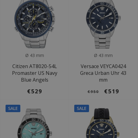
Ø 43 mm
Ø 43 mm
Citizen AT8020-54L
Versace VEYCA0424
Promaster US Navy
Greca Urban Uhr 43
Blue Angels
mm
€529
€519
€950
SALE
SALE