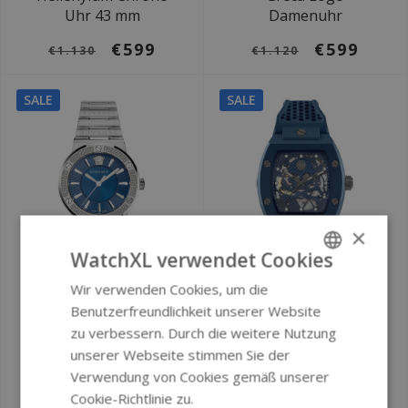
Uhr 43 mm
Damenuhr
€599
€599
€1.130
€1.120
SALE
SALE
×
WatchXL verwendet Cookies
Ø 38 mm
Ø 44 mm
Wir verwenden Cookies, um die
ENGLISH
Benutzerfreundlichkeit unserer Website
Versace VEVH00520
Philipp Plein
GERMAN
zu verbessern. Durch die weitere Nutzung
Greca Logo
PWVBA0323 Die
unserer Webseite stimmen Sie der
Damenuhr
$keleton Ecoceramic
Verwendung von Cookies gemäß unserer
Uhr
Cookie-Richtlinie zu.
Weitere