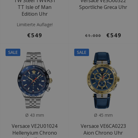
TW Steel TWVAS1
Versace VESO00322
TT Isle of Man
Sportliche Greca Uhr
Edition Uhr
Limitierte Auflage!
€549
€549
€1.000
SALE
SALE
Ø 43 mm
Ø 45 mm
Versace VE2U01024
Versace VE6CA0223
Hellenyium Chrono
Aion Chrono Uhr