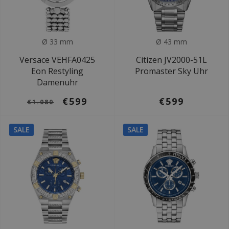
Ø 33 mm
Ø 43 mm
Versace VEHFA0425
Citizen JV2000-51L
Eon Restyling
Promaster Sky Uhr
Damenuhr
€599
€599
€1.080
SALE
SALE