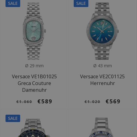
SALE
SALE
Ø 29 mm
Ø 43 mm
Versace VE1B01025
Versace VE2C01125
Greca Couture
Herrenuhr
Damenuhr
€589
€569
€1.060
€1.020
SALE