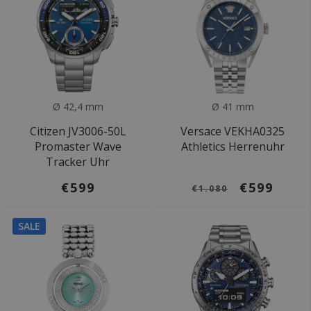
Ø 42,4 mm
Ø 41 mm
Citizen JV3006-50L
Versace VEKHA0325
Promaster Wave
Athletics Herrenuhr
Tracker Uhr
€599
€599
€1.080
SALE