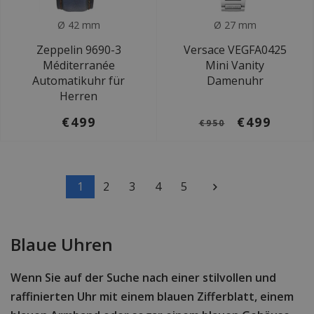
Ø 42 mm
Ø 27 mm
Zeppelin 9690-3
Versace VEGFA0425
Méditerranée
Mini Vanity
Automatikuhr für
Damenuhr
Herren
€499
€499
€950
1
2
3
4
5
Blaue Uhren
Wenn Sie auf der Suche nach einer stilvollen und
raffinierten Uhr mit einem blauen Zifferblatt, einem