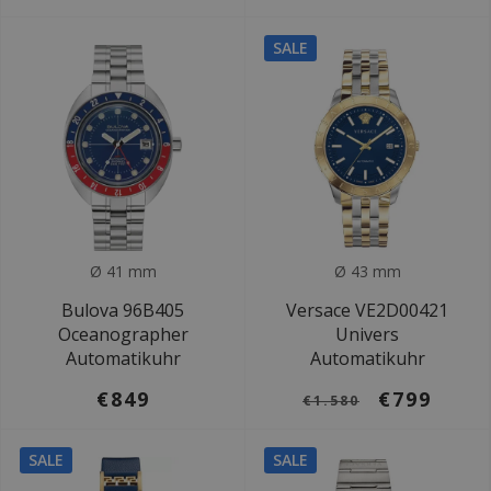
SALE
Ø 41 mm
Ø 43 mm
Bulova 96B405
Versace VE2D00421
Oceanographer
Univers
Automatikuhr
Automatikuhr
€849
€799
€1.580
SALE
SALE