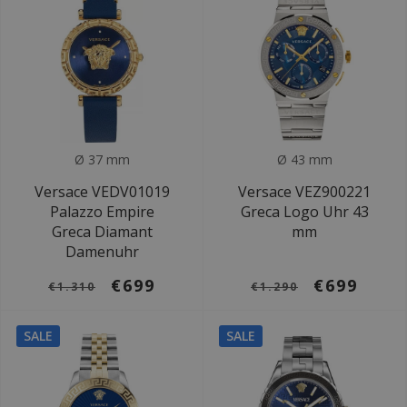
Ø 37 mm
Ø 43 mm
Versace VEDV01019
Versace VEZ900221
Palazzo Empire
Greca Logo Uhr 43
Greca Diamant
mm
Damenuhr
€699
€699
€1.310
€1.290
SALE
SALE