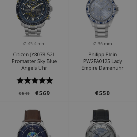
Ø 45,4 mm
Ø 36 mm
Citizen JY8078-52L
Philipp Plein
Promaster Sky Blue
PW2FA0125 Lady
Angels Uhr
Empire Damenuhr
€569
€550
€649