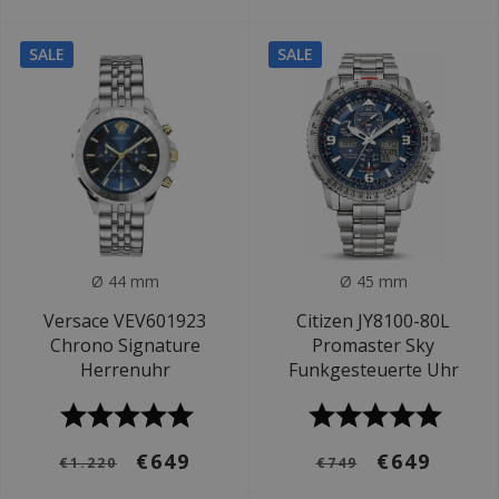
SALE
SALE
Ø 44 mm
Ø 45 mm
Versace VEV601923
Citizen JY8100-80L
Chrono Signature
Promaster Sky
Herrenuhr
Funkgesteuerte Uhr
€649
€649
€1.220
€749