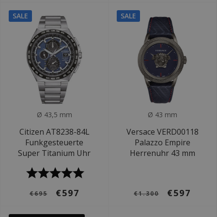
SALE
SALE
Ø 43,5 mm
Ø 43 mm
Citizen AT8238-84L
Versace VERD00118
Funkgesteuerte
Palazzo Empire
Super Titanium Uhr
Herrenuhr 43 mm
€597
€597
€695
€1.300