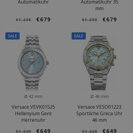
Automatikuhr
Automatikuhr 35
mm
€679
€679
€1.230
€1.230
SALE
SALE
Ø 42 mm
Ø 46 mm
Versace VEVK01525
Versace VESO01223
Hellenyium Gent
Sportliche Greca Uhr
Herrenuhr
46 mm
€649
€649
€1.220
€1.220