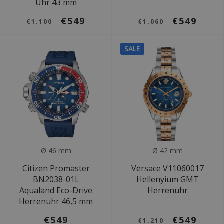
Uhr 43 mm
€549
€549
€1.100
€1.060
SALE
Ø 46 mm
Ø 42 mm
Citizen Promaster
Versace V11060017
BN2038-01L
Hellenyium GMT
Aqualand Eco-Drive
Herrenuhr
Herrenuhr 46,5 mm
€549
€549
€1.210