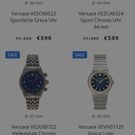
Ø 46 mm
Ø 44 mm
Versace VESO00522
Versace VEZCA0324
Sportliche Greca Uhr
Sport Chrono Uhr
44 mm
€599
€599
€1.060
€1.080
SALE
SALE
Ø 43 mm
Ø 38 mm
Versace VE2U00722
Versace VEVH01120
Hellenyium Chrono
Greca Logo