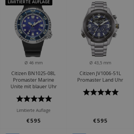
LIMITIERTE AUFLAGE
Ø 46 mm
Ø 43,5 mm
Citizen BN1025-08L
Citizen JV1006-51L
Promaster Marine
Promaster Land Uhr
Unite mit blauer Uhr
Limitierte Auflage
€595
€595