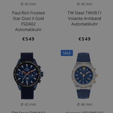
Ø 43 mm
Ø 45 mm
Paul Rich Frosted
TW Steel TWVB11
Star Dust II Gold
Volante Armband
FSDA02
Automatikuhr
Automatikuhr
€549
€549
SALE
Ø 42 mm
Ø 46 mm