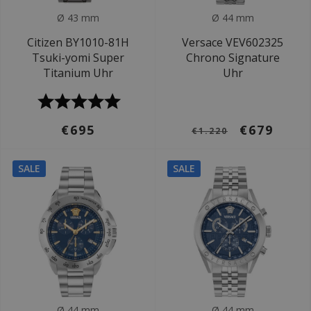
Ø 43 mm
Ø 44 mm
Citizen BY1010-81H
Versace VEV602325
Tsuki-yomi Super
Chrono Signature
Titanium Uhr
Uhr
€695
€679
€1.220
SALE
SALE
Ø 44 mm
Ø 44 mm