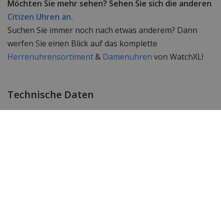
Möchten Sie mehr sehen? Sehen Sie sich die anderen
Citizen Uhren an.
Suchen Sie immer noch nach etwas anderem? Dann
werfen Sie einen Blick auf das komplette
Herrenuhrensortiment
&
Damenuhren
von WatchXL!
Technische Daten
Marke
Citizen
Item ID
CB0270-87L
EAN Code
4974374337658
SKU
CB0270-87L