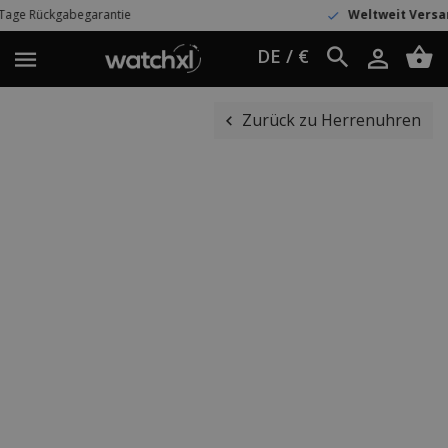
arantie
Weltweit Versand
UPS Express
DE / €
Zurück zu Herrenuhren