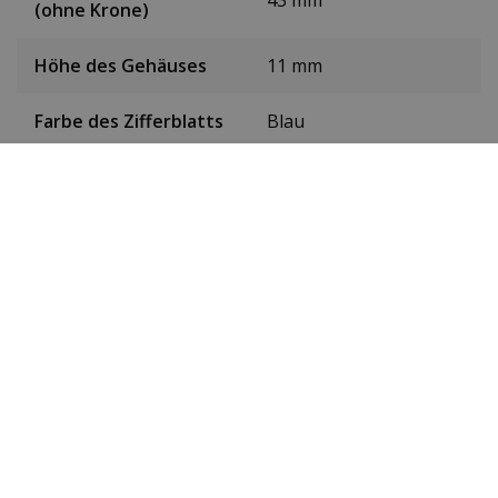
(ohne Krone)
Höhe des Gehäuses
11 mm
Farbe des Zifferblatts
Blau
Datum
Ja
Sekundenzeiger
Ja
Chronograph
Ja
24-Stunden-Anzeige
Ja
Leuchtziffern und -
Nachleuchtend
zeiger
Glas
Sapphire