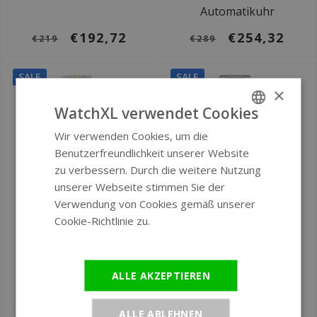
Automatikuhr
€192,72
€254,32
€219
€289
SALE
SALE
×
WatchXL verwendet Cookies
Wir verwenden Cookies, um die
ENGLISH
Benutzerfreundlichkeit unserer Website
GERMAN
zu verbessern. Durch die weitere Nutzung
unserer Webseite stimmen Sie der
Verwendung von Cookies gemäß unserer
Cookie-Richtlinie zu.
Weitere
Ø 40 mm
Ø 40 mm
Informationen
Timex TW2W60200
Timex TW2W33600
Marlin Chrono Uhr
Q Falcon Eye Uhr
ALLE AKZEPTIEREN
€210,32
€227,92
€239
€259
ALLE ABLEHNEN