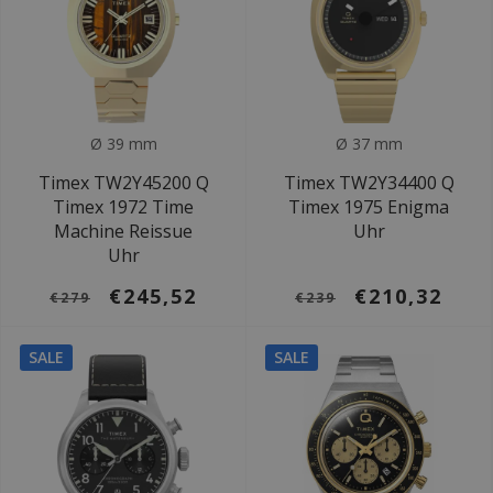
Ø 39 mm
Ø 37 mm
Timex TW2Y45200 Q
Timex TW2Y34400 Q
Timex 1972 Time
Timex 1975 Enigma
Machine Reissue
Uhr
Uhr
€245,52
€210,32
€279
€239
SALE
SALE