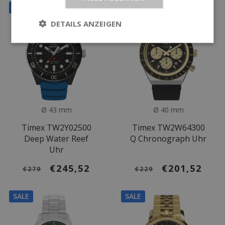
SALE
SALE
DETAILS ANZEIGEN
Ø 43 mm
Ø 40 mm
Timex TW2Y02500
Timex TW2W64300
Deep Water Reef
Q Chronograph Uhr
Uhr
€245,52
€201,52
€279
€229
SALE
SALE