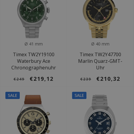
Ø 41 mm
Ø 40 mm
Timex TW2Y19100
Timex TW2Y47700
Waterbury Ace
Marlin Quarz-GMT-
Chronographenuhr
Uhr
€219,12
€210,32
€249
€239
SALE
SALE