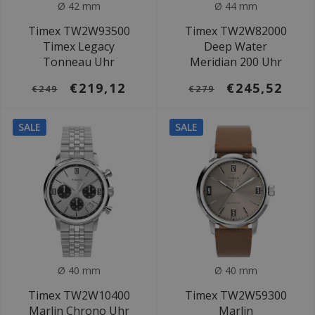
Ø 42 mm
Ø 44 mm
Timex TW2W93500
Timex TW2W82000
Timex Legacy
Deep Water
Tonneau Uhr
Meridian 200 Uhr
€219,12
€245,52
€249
€279
SALE
SALE
Ø 40 mm
Ø 40 mm
Timex TW2W10400
Timex TW2W59300
Marlin Chrono Uhr
Marlin