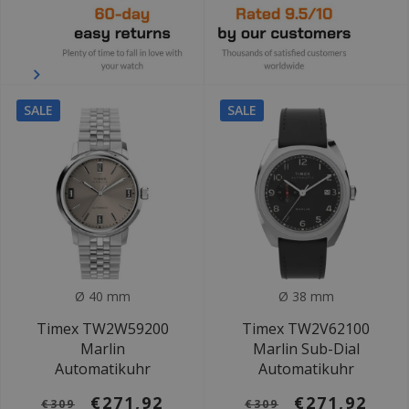
SALE
SALE
Ø 40 mm
Ø 38 mm
Timex TW2W59200
Timex TW2V62100
Marlin
Marlin Sub-Dial
Automatikuhr
Automatikuhr
€271,92
€271,92
€309
€309