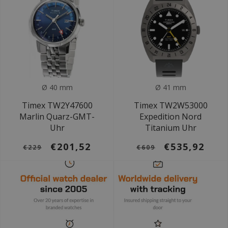
Ø 40 mm
Ø 41 mm
Timex TW2Y47600
Timex TW2W53000
Marlin Quarz-GMT-
Expedition Nord
Uhr
Titanium Uhr
€201,52
€535,92
€229
€609