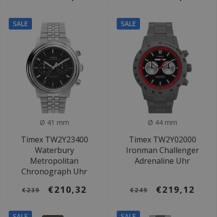
SALE
SALE
Ø 41 mm
Ø 44 mm
Timex TW2Y23400
Timex TW2Y02000
Waterbury
Ironman Challenger
Metropolitan
Adrenaline Uhr
Chronograph Uhr
€210,32
€219,12
€239
€249
SALE
SALE