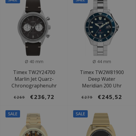
Ø 40 mm
Ø 44 mm
Timex TW2Y24700
Timex TW2W81900
Marlin Jet Quarz-
Deep Water
Chronographenuhr
Meridian 200 Uhr
€236,72
€245,52
€269
€279
SALE
SALE