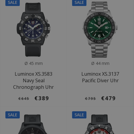
SALE
SALE
Ø 45 mm
Ø 44 mm
Luminox XS.3583
Luminox XS.3137
Navy Seal
Pacific Diver Uhr
Chronograph Uhr
€389
€479
€645
€795
SALE
SALE