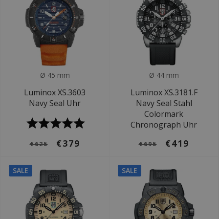
Ø 45 mm
Ø 44 mm
Luminox XS.3603
Luminox XS.3181.F
Navy Seal Uhr
Navy Seal Stahl
Colormark
Chronograph Uhr
€379
€419
€625
€695
SALE
SALE