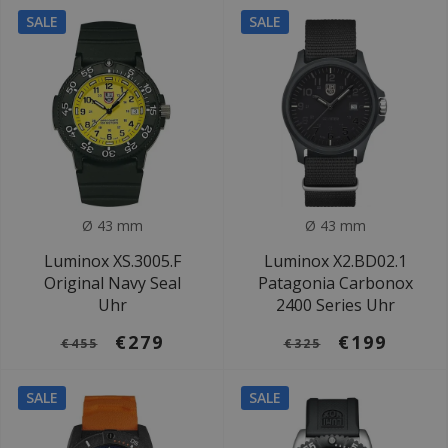
SALE
SALE
Ø 43 mm
Ø 43 mm
Luminox XS.3005.F
Luminox X2.BD02.1
Original Navy Seal
Patagonia Carbonox
Uhr
2400 Series Uhr
€279
€199
€455
€325
SALE
SALE