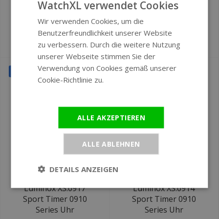
WatchXL verwendet Cookies
Luminox X2.2502
Luminox XL.1003.ICE
Wir verwenden Cookies, um die
ENGLISH
Patagonia Stahl Uhr
Ice-SAR Arktis-Uhr
Benutzerfreundlichkeit unserer Website
GERMAN
€239
€329
zu verbessern. Durch die weitere Nutzung
€395
€545
unserer Webseite stimmen Sie der
Verwendung von Cookies gemäß unserer
SALE
SALE
Cookie-Richtlinie zu.
Weitere
Informationen
ALLE AKZEPTIEREN
ALLE ABLEHNEN
DETAILS ANZEIGEN
Ø 42 mm
Ø 42 mm
Luminox XS.0917
Luminox XS.0914
Sport Timer 0910
Sport Timer 0910
Series Uhr
Series Uhr