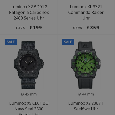
Luminox X2.BD01.2
Luminox XL.3321
Patagonia Carbonox
Commando Raider
2400 Series Uhr
Uhr
€199
€359
€325
€595
SALE
SALE
Ø 45 mm
Ø 44 mm
Luminox XS.CE01.BO
Luminox X2.2067.1
Navy Seal 3500
Seelöwe Uhr
Series Uhr