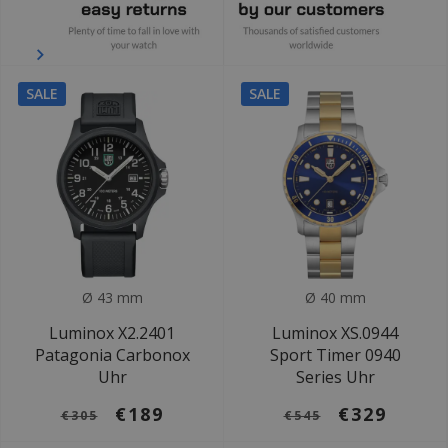
SALE
SALE
Ø 43 mm
Ø 40 mm
Luminox X2.2401
Luminox XS.0944
Patagonia Carbonox
Sport Timer 0940
Uhr
Series Uhr
€189
€329
€305
€545