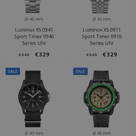
Ø 40 mm
Ø 42 mm
Luminox XS.0941
Luminox XS.0911
Sport Timer 0940
Sport Timer 0910
Series Uhr
Series Uhr
€329
€329
€545
€545
SALE
SALE
Ø 43 mm
Ø 46 mm