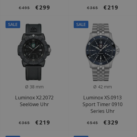
€299
€219
€495
€365
SALE
SALE
Ø 38 mm
Ø 42 mm
Luminox X2.2072
Luminox XS.0913
Seelöwe Uhr
Sport Timer 0910
Series Uhr
€219
€329
€365
€545