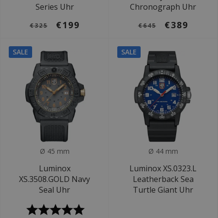
Series Uhr
Chronograph Uhr
€199
€389
€325
€645
SALE
SALE
Ø 45 mm
Ø 44 mm
Luminox
Luminox XS.0323.L
XS.3508.GOLD Navy
Leatherback Sea
Seal Uhr
Turtle Giant Uhr