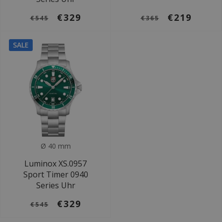
€329
€219
€545
€365
SALE
Ø 40 mm
Luminox XS.0957
Sport Timer 0940
Series Uhr
€329
€545