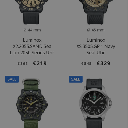
Ø 44 mm
Ø 45 mm
Luminox
Luminox
X2.2055.SAND Sea
XS.3505.GP.1 Navy
Lion 2050 Series Uhr
Seal Uhr
€219
€329
€365
€545
SALE
SALE