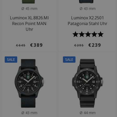
Ø 45 mm
Ø 43 mm
Luminox XL.8826.MI
Luminox X2.2501
Recon Point MAN
Patagonia Stahl Uhr
Uhr
€389
€239
€645
€395
SALE
SALE
Ø 43 mm
Ø 44 mm