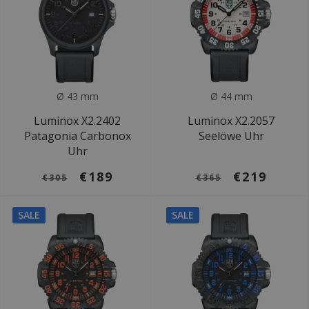
Ø 43 mm
Ø 44 mm
Luminox X2.2402
Luminox X2.2057
Patagonia Carbonox
Seelöwe Uhr
Uhr
€189
€219
€305
€365
SALE
SALE