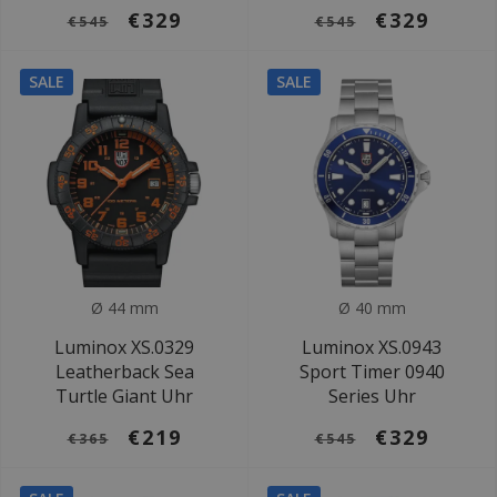
€329
€329
€545
€545
SALE
SALE
Ø 44 mm
Ø 40 mm
Luminox XS.0329
Luminox XS.0943
Leatherback Sea
Sport Timer 0940
Turtle Giant Uhr
Series Uhr
€219
€329
€365
€545