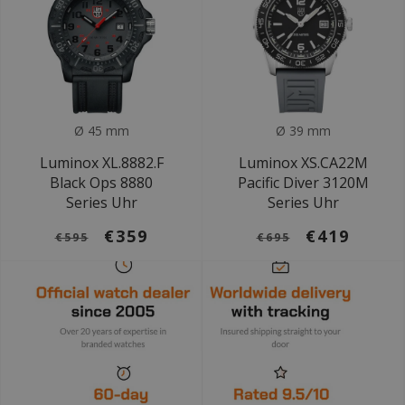
Ø 45 mm
Ø 39 mm
Luminox XL.8882.F
Luminox XS.CA22M
Black Ops 8880
Pacific Diver 3120M
Series Uhr
Series Uhr
€359
€419
€595
€695