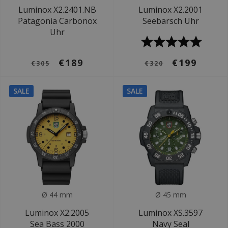
Luminox X2.2401.NB
Luminox X2.2001
Patagonia Carbonox
Seebarsch Uhr
Uhr
€189
€199
€305
€320
SALE
SALE
Ø 44 mm
Ø 45 mm
Luminox X2.2005
Luminox XS.3597
Sea Bass 2000
Navy Seal