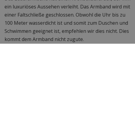
ein luxuriöses Aussehen verleiht. Das Armband wird mit
einer Faltschließe geschlossen. Obwohl die Uhr bis zu
100 Meter wasserdicht ist und somit zum Duschen und
Schwimmen geeignet ist, empfehlen wir dies nicht. Dies
kommt dem Armband nicht zugute.
Offizieller TW Steel-Händler
Wir sind ein offizieller TW Steel-Händler. Das bedeutet,
dass Sie die Uhr in der originalen Uhrenbox erhalten,
einschließlich einer zweijährigen Garantie. Außerdem
erhalten Sie einen AuthenticateIT-Code, mit dem Sie
Ihre Uhr mit Ihrem Smartphone registrieren und auf
Echtheit prüfen können.
Bestellen Sie die
TW Steel CE7018
jetzt hier online.
WatchXL ist seit 2005 ein Online-Uhrenspezialist und
seit zehn Jahren TW Steel-Händler. Bereits 45.000