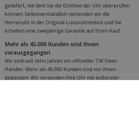
geliefert, mit dem Sie die Echtheit der Uhr überprüfen
können. Selbstverständlich versenden wir die
Herrenuhr in der Original-Luxusuhrenbox und Sie
erhalten eine zweijährige Garantie auf Ihren Kauf.
Mehr als 45.000 Kunden sind Ihnen
vorausgegangen
Wir sind seit zehn Jahren ein offizieller TW Steel-
Händler. Mehr als 45.000 Kunden sind vor Ihnen
gegangen. Wir versenden Ihre Uhr mit äußerster
Sorgfalt.
Keine Portokosten
Bestellen Sie die TW Steel MS46 online vor 14 Uhr?
Dann sorgen wir dafür, dass Ihre Uhr am nächsten
Werktag geliefert wird. Wir berechnen keine
Versandkosten.