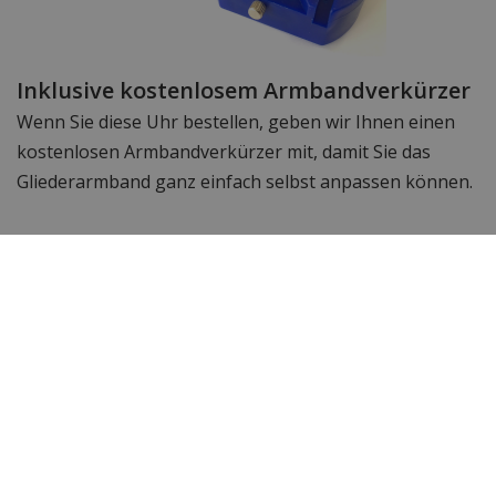
Inklusive kostenlosem Armbandverkürzer
Wenn Sie diese Uhr bestellen, geben wir Ihnen einen
kostenlosen Armbandverkürzer mit, damit Sie das
Gliederarmband ganz einfach selbst anpassen können.
Technische Daten
Marke
Versace
Item ID
VE1D02023
EAN Code
7630615146928