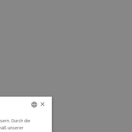
×
sern. Durch die
ENGLISH
mäß unserer
GERMAN