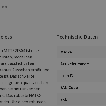
eless
Technische Daten
ph MTTS2F504 ist eine
Marke
obusten, modernen
arz beschichtetem
Artikelnummer:
egantes Aussehen erhält und
Item ID
ke ist. Das schwarze
h die
grauen
quadratischen
EAN Code
nnen Sie die Funktionen
ind. Das robuste
NATO-
SKU
ht der Uhr einen robusten