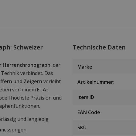
aph: Schweizer
Technische Daten
er
Herrenchronograph
, der
Marke
Technik verbindet. Das
ffern und Zeigern
verleiht
Artikelnummer:
rieben von einem
ETA-
Item ID
odell höchste Präzision und
aphenfunktionen.
EAN Code
erlässig und langlebig
SKU
eitmessungen