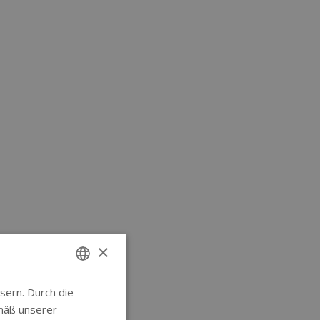
×
sern. Durch die
ENGLISH
mäß unserer
GERMAN