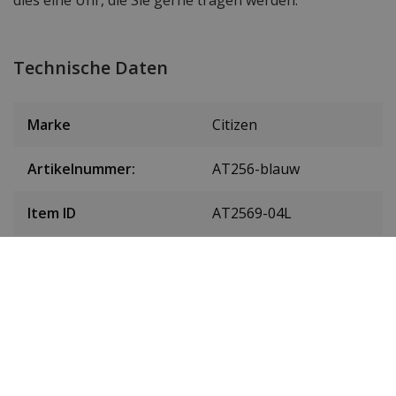
dies eine Uhr, die Sie gerne tragen werden.
Technische Daten
Marke
Citizen
Artikelnummer:
AT256-blauw
Item ID
AT2569-04L
EAN Code
4974374347824
Herren oder Damen
Herrenuhr
Material des
Edelstahl
Gehäuses