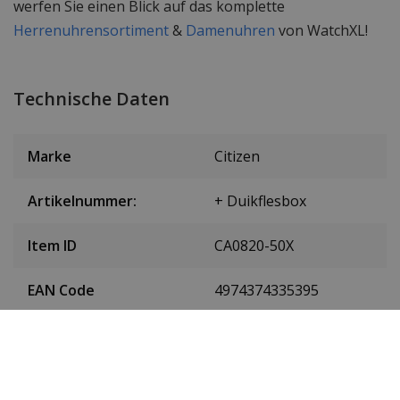
werfen Sie einen Blick auf das komplette
Herrenuhrensortiment
&
Damenuhren
von WatchXL!
Technische Daten
Marke
Citizen
Artikelnummer:
+ Duikflesbox
Item ID
CA0820-50X
EAN Code
4974374335395
SKU
CA0820-50X
Herren oder Damen
Herrenuhr