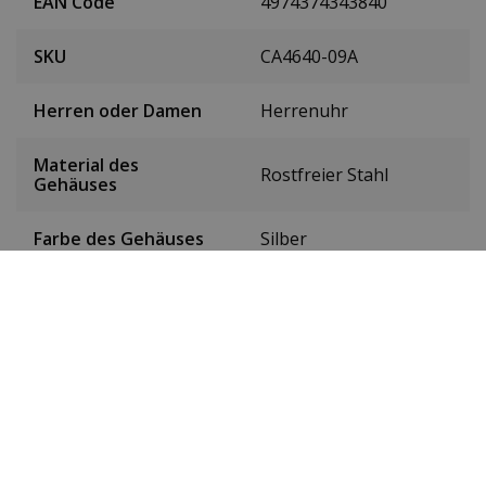
EAN Code
4974374343840
SKU
CA4640-09A
Herren oder Damen
Herrenuhr
Material des
Rostfreier Stahl
Gehäuses
Farbe des Gehäuses
Silber
Gehäusedurchmesser
41 mm
(ohne Krone)
Höhe des Gehäuses
12 mm
Gewicht
78 g
Farbe des Zifferblatts
Weiß