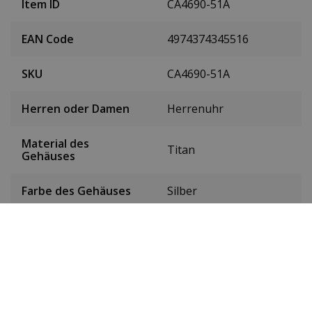
Item ID
CA4690-51A
EAN Code
4974374345516
SKU
CA4690-51A
Herren oder Damen
Herrenuhr
Material des
Titan
Gehäuses
Farbe des Gehäuses
Silber
Gehäusedurchmesser
41 mm
(ohne Krone)
Höhe des Gehäuses
11 mm
Gewicht
97 g