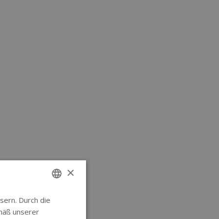
×
sern. Durch die
ENGLISH
mäß unserer
GERMAN