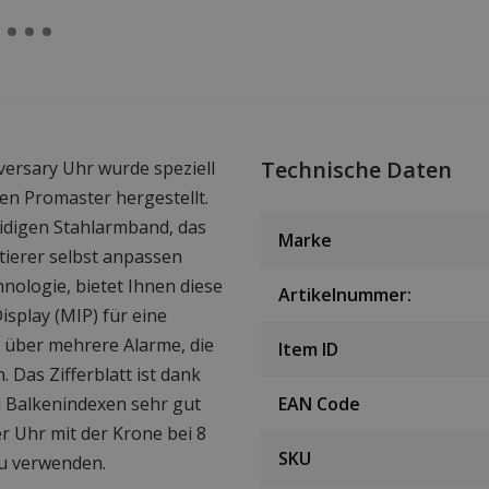
Technische Daten
versary Uhr wurde speziell
zen Promaster hergestellt.
idigen Stahlarmband, das
Marke
tierer selbst anpassen
nologie, bietet Ihnen diese
Artikelnummer:
splay (MIP) für eine
t über mehrere Alarme, die
Item ID
 Das Zifferblatt ist dank
d Balkenindexen sehr gut
EAN Code
r Uhr mit der Krone bei 8
SKU
zu verwenden.