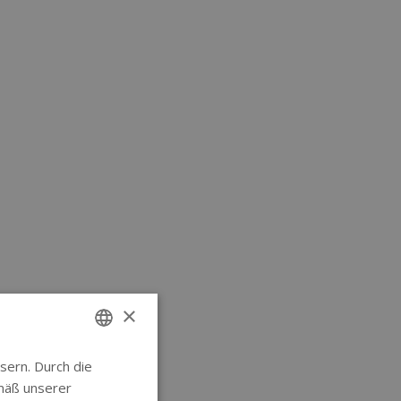
×
sern. Durch die
ENGLISH
mäß unserer
GERMAN