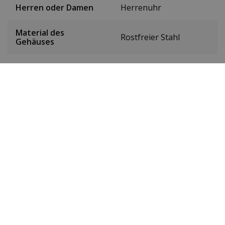
Herren oder Damen
Herrenuhr
Material des
Rostfreier Stahl
Gehäuses
Gehäusedurchmesser
42 mm
(ohne Krone)
Höhe des Gehäuses
12 mm
Farbe des Zifferblatts
Schwarz
Datum
Ja
Sekundenzeiger
Ja
Chronograph
Nein