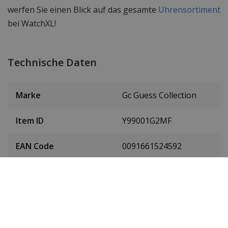
werfen Sie einen Blick auf das gesamte
Uhrensortiment
bei WatchXL!
Technische Daten
Marke
Gc Guess Collection
Item ID
Y99001G2MF
EAN Code
0091661524592
Herren oder Damen
Männer
Material des
Rostfreier Stahl
Gehäuses