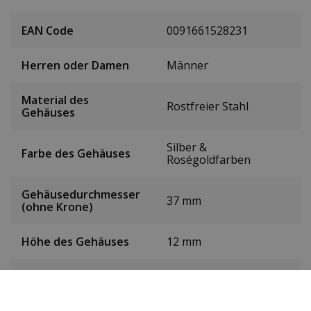
EAN Code
0091661528231
Herren oder Damen
Männer
Material des
Rostfreier Stahl
Gehäuses
Silber &
Farbe des Gehäuses
Roségoldfarben
Gehäusedurchmesser
37 mm
(ohne Krone)
Höhe des Gehäuses
12 mm
Gewicht
124 g