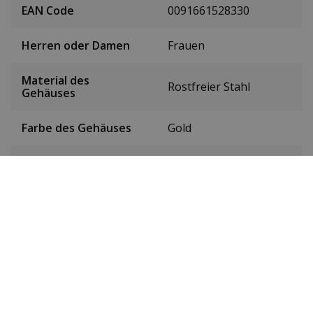
EAN Code
0091661528330
Herren oder Damen
Frauen
Material des
Rostfreier Stahl
Gehäuses
Farbe des Gehäuses
Gold
Gehäusedurchmesser
34 mm
(ohne Krone)
Höhe des Gehäuses
8,8 mm
Gewicht
106 g
Farbe des Zifferblatts
Silber