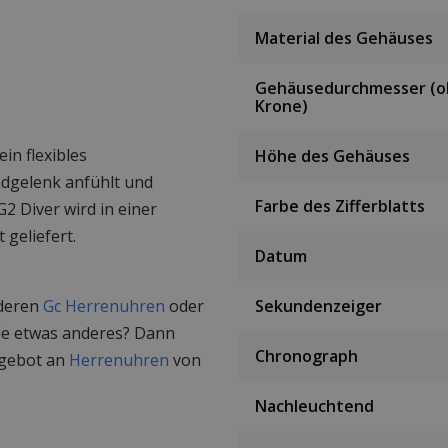
Material des Gehäuses
Gehäusedurchmesser (
Krone)
in flexibles
Höhe des Gehäuses
dgelenk anfühlt und
Farbe des Zifferblatts
G2 Diver wird in einer
 geliefert.
Datum
nderen
Gc Herrenuhren
oder
Sekundenzeiger
ie etwas anderes? Dann
Chronograph
ngebot an
Herrenuhren
von
Nachleuchtend