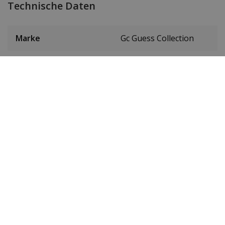
Technische Daten
Marke
Gc Guess Collection
Item ID
Y66006L1MF
EAN Code
0091661518096
Herren oder Damen
Frauen
Material des
Edelstahl PVD
Gehäuses
Roségold
Gehäusedurchmesser
32 mm
(ohne Krone)
Höhe des Gehäuses
9 mm