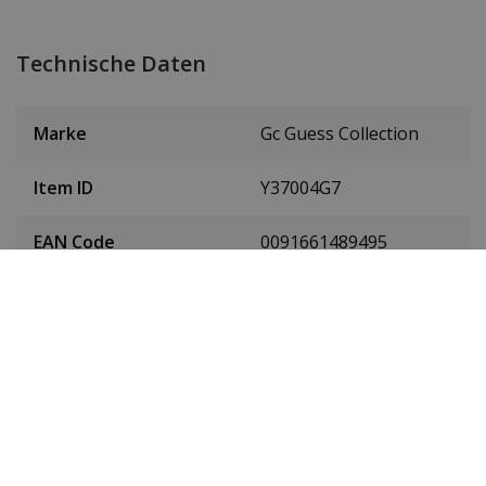
Technische Daten
Marke
Gc Guess Collection
Item ID
Y37004G7
EAN Code
0091661489495
Herren oder Damen
Herrenuhr
Material des
Rostfreier Stahl
Gehäuses
Farbe des Gehäuses
Silber
Gehäusedurchmesser