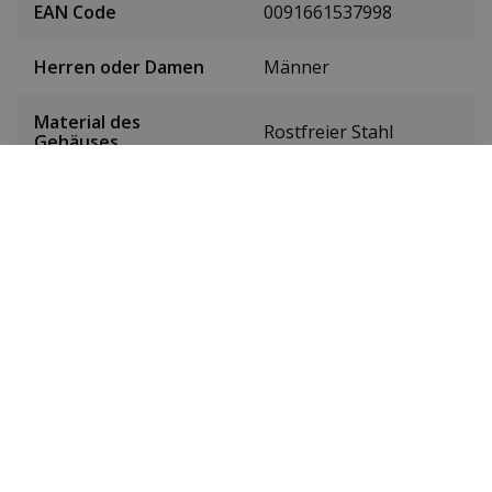
EAN Code
0091661537998
Herren oder Damen
Männer
Material des
Rostfreier Stahl
Gehäuses
Farbe des Gehäuses
Silber
Gehäusedurchmesser
44 mm
(ohne Krone)
Höhe des Gehäuses
11 mm
Farbe des Zifferblatts
Schwarz
Datum
Ja
Sekundenzeiger
Ja