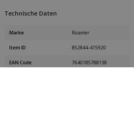
Technische Daten
Marke
Roamer
Item ID
852844-415920
EAN Code
7640185788138
Herren oder Damen
Frauen
Material des
Rostfreier Stahl
Gehäuses
Farbe des Gehäuses
Silber
Gehäusedurchmesser
34 mm
(ohne Krone)