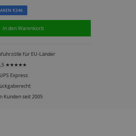
PAREN €246
In den Warenkorb
infuhrzölle für EU-Länder
 9,5 ★★★★★
 UPS Express
Rückgaberecht
n Kunden seit 2005