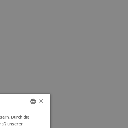
×
sern. Durch die
ENGLISH
mäß unserer
GERMAN