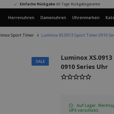
Einfache Rückgabe
60 Tage Rückgabegarantie
Herrenuhren
Damenuhren
Uhrenmarken
Kat
inox Sport Timer
Luminox XS.0913 Sport Timer 0910 Se
Luminox XS.0913 
SALE
0910 Series Uhr
Auf Lager. Werktag
UPS verschickt.