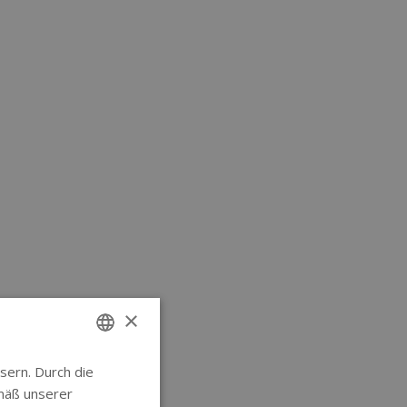
×
sern. Durch die
ENGLISH
mäß unserer
GERMAN