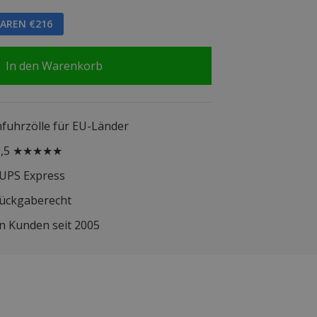
PAREN €216
In den Warenkorb
infuhrzölle für EU-Länder
 9,5 ★★★★★
 UPS Express
Rückgaberecht
n Kunden seit 2005