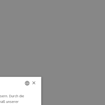
×
sern. Durch die
ENGLISH
mäß unserer
GERMAN