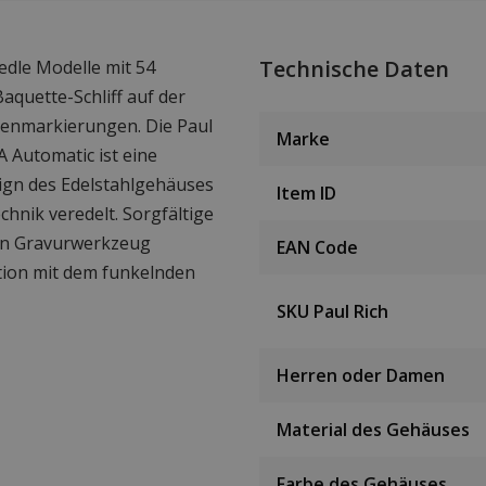
Technische Daten
edle Modelle mit 54
aquette-Schliff auf der
ndenmarkierungen. Die Paul
Marke
 Automatic ist eine
ign des Edelstahlgehäuses
Item ID
chnik veredelt. Sorgfältige
ten Gravurwerkzeug
EAN Code
ion mit dem funkelnden
SKU Paul Rich
Herren oder Damen
Material des Gehäuses
Farbe des Gehäuses