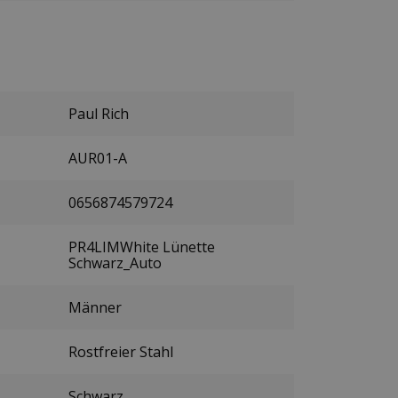
Paul Rich
AUR01-A
0656874579724
PR4LIMWhite Lünette
Schwarz_Auto
Männer
Rostfreier Stahl
Schwarz