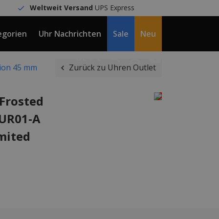
Weltweit Versand
UPS Express
egorien
Uhr Nachrichten
Sale
Neu
DE / €
tion 45 mm
Zurück zu Uhren Outlet
 Frosted
AUR01-A
mited