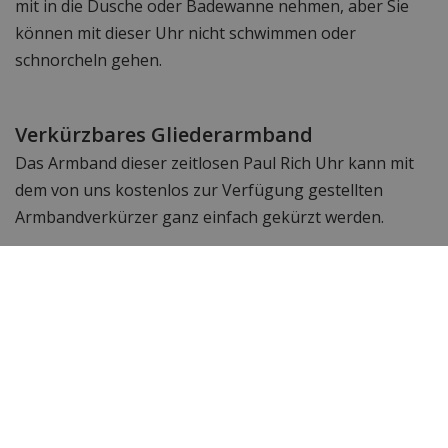
mit in die Dusche oder Badewanne nehmen, aber Sie
können mit dieser Uhr nicht schwimmen oder
schnorcheln gehen.
Verkürzbares Gliederarmband
Das Armband dieser zeitlosen Paul Rich Uhr kann mit
dem von uns kostenlos zur Verfügung gestellten
Armbandverkürzer ganz einfach gekürzt werden.
Sehen Sie sich einen Eindruck von der Paul
Rich Rainbow & Aurora an: