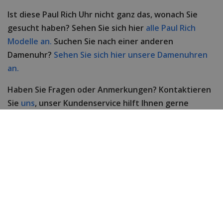
Ist diese Paul Rich Uhr nicht ganz das, wonach Sie
gesucht haben? Sehen Sie sich hier
alle Paul Rich
Modelle an.
Suchen Sie nach einer anderen
Damenuhr?
Sehen Sie sich hier unsere Damenuhren
an.
Haben Sie Fragen oder Anmerkungen? Kontaktieren
Sie
uns
, unser Kundenservice hilft Ihnen gerne
weiter!
Technische Daten
Marke
Paul Rich
Item ID
CDUS01