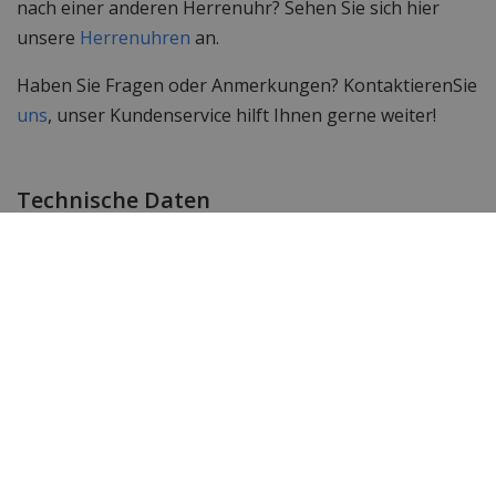
nach einer anderen Herrenuhr? Sehen Sie sich hier
unsere
Herrenuhren
an.
Haben Sie Fragen oder Anmerkungen? KontaktierenSie
uns
, unser Kundenservice hilft Ihnen gerne weiter!
Technische Daten
Marke
Paul Rich
Item ID
ELE05R
EAN Code
0655469258679
PR1005 Silber Schwarz
SKU Paul Rich
Gummi