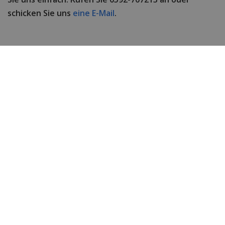
schicken Sie uns
eine E-Mail
.
Technische Daten
Marke
Paul Rich
Item ID
FSIG04
EAN Code
0656874878582
SKU Paul Rich
PR68Goldgrün mattiert
Herren oder Damen
Männer