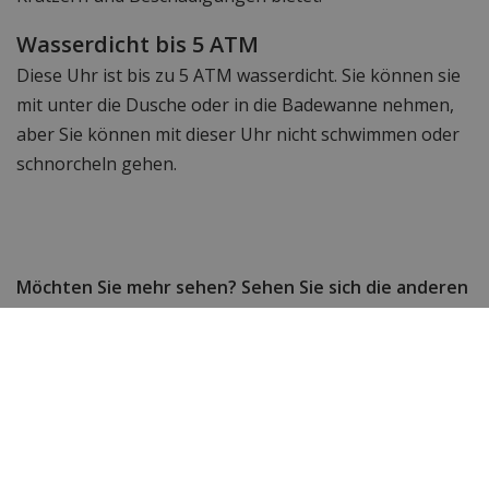
Wasserdicht bis 5 ATM
Diese Uhr ist bis zu 5 ATM wasserdicht. Sie können sie
mit unter die Dusche oder in die Badewanne nehmen,
aber Sie können mit dieser Uhr nicht schwimmen oder
schnorcheln gehen.
Möchten Sie mehr sehen? Sehen Sie sich die anderen
Paul Rich Uhren an.
Suchen Sie immer noch nach etwas anderem? Dann
werfen Sie einen Blick auf das komplette
Herrenuhrensortiment
&
Damenuhren
von WatchXL!
Technische Daten