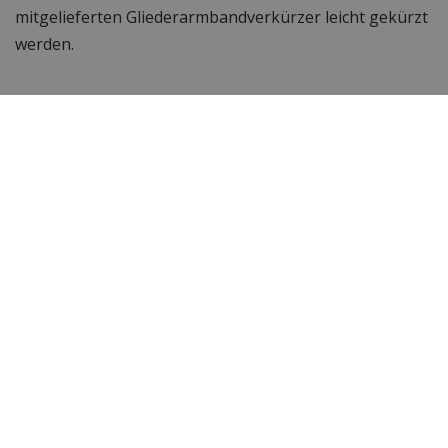
mitgelieferten Gliederarmbandverkürzer leicht gekürzt
werden.
Technische Daten
Marke
Paul Rich
Item ID
LEG09
EAN Code
0798239496427
PR179G - Aventurin
SKU Paul Rich
Silber Grün
Herren oder Damen
Männer