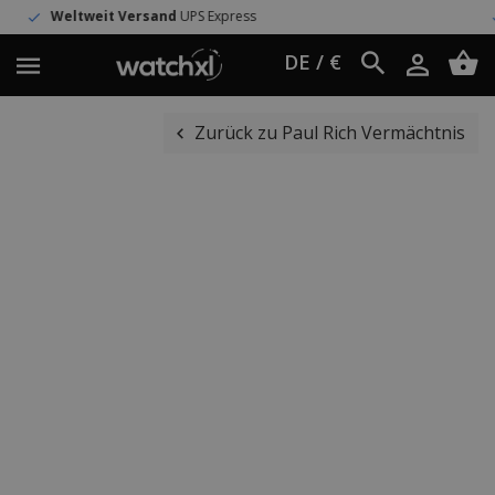
Versand
UPS Express
>150.000 zufr
DE / €
Zurück zu Paul Rich Vermächtnis