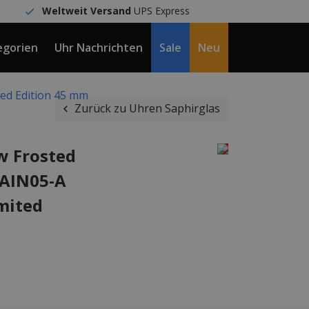
Weltweit Versand
UPS Express
egorien
Uhr Nachrichten
Sale
Neu
DE / €
ted Edition 45 mm
Zurück zu Uhren Saphirglas
w Frosted
RAIN05-A
mited