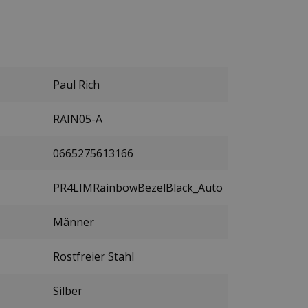
Paul Rich
RAIN05-A
0665275613166
PR4LIMRainbowBezelBlack_Auto
Männer
Rostfreier Stahl
Silber