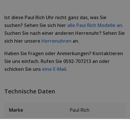
Ist diese Paul Rich Uhr nicht ganz das, was Sie
suchen? Sehen Sie sich hier
alle Paul Rich Modelle an.
Suchen Sie nach einer anderen Herrenuhr? Sehen Sie
sich hier unsere
Herrenuhren
an.
Haben Sie Fragen oder Anmerkungen? Kontaktieren
Sie uns einfach. Rufen Sie 0592-707213 an oder
schicken Sie uns
eine E-Mail
.
Technische Daten
Marke
Paul Rich
Item ID
PR68SGL