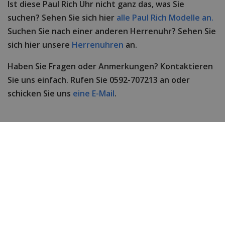
Ist diese Paul Rich Uhr nicht ganz das, was Sie
suchen? Sehen Sie sich hier
alle Paul Rich Modelle an.
Suchen Sie nach einer anderen Herrenuhr? Sehen Sie
sich hier unsere
Herrenuhren
an.
Haben Sie Fragen oder Anmerkungen? Kontaktieren
Sie uns einfach. Rufen Sie 0592-707213 an oder
schicken Sie uns
eine E-Mail
.
Technische Daten
Marke
Paul Rich
Item ID
PR68GGS