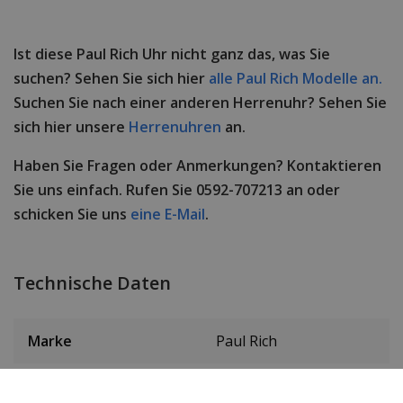
Ist diese Paul Rich Uhr nicht ganz das, was Sie
suchen? Sehen Sie sich hier
alle Paul Rich Modelle an.
Suchen Sie nach einer anderen Herrenuhr? Sehen Sie
sich hier unsere
Herrenuhren
an.
Haben Sie Fragen oder Anmerkungen? Kontaktieren
Sie uns einfach. Rufen Sie 0592-707213 an oder
schicken Sie uns
eine E-Mail
.
Technische Daten
Marke
Paul Rich
Item ID
PR68GBS