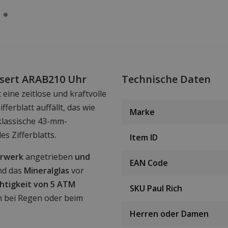
esert ARAB210 Uhr
Technische Daten
t eine zeitlose und kraftvolle
ferblatt auffällt, das wie
Marke
 klassische 43-mm-
s Zifferblatts.
Item ID
hrwerk
angetrieben
und
EAN Code
end das
Mineralglas
vor
htigkeit von 5 ATM
SKU Paul Rich
n bei Regen oder beim
Herren oder Damen