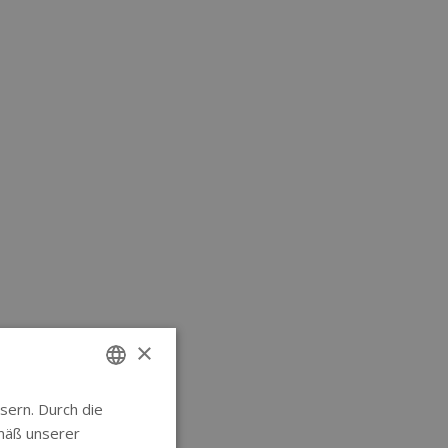
×
sern. Durch die
ENGLISH
mäß unserer
GERMAN