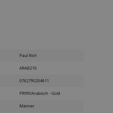
Paul Rich
ARAB210
0762795204611
PR99IIArabisch - Gold
Männer