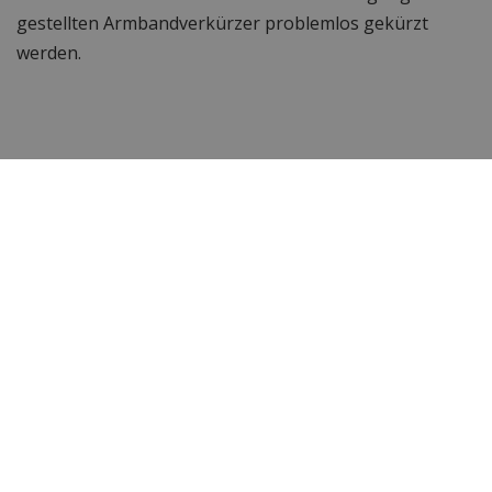
gestellten Armbandverkürzer problemlos gekürzt
werden.
Ist diese Paul Rich Uhr nicht ganz das, wonach Sie
gesucht haben? Sehen Sie sich hier
alle Paul Rich
Modelle an.
Suchen Sie nach einer anderen Herrenuhr?
Sehen Sie sich hier
unsere Herrenuhren
an.
Haben Sie Fragen oder Anmerkungen? KontaktierenSie
uns
, unser Kundenservice hilft Ihnen gerne weiter!
Technische Daten