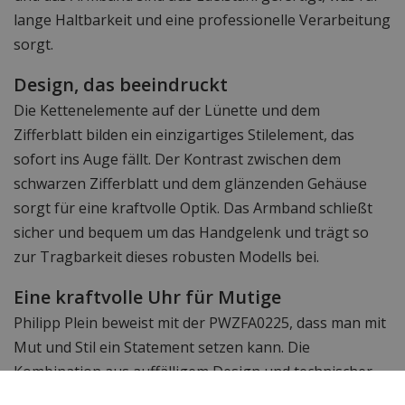
lange Haltbarkeit und eine professionelle Verarbeitung
sorgt.
Design, das beeindruckt
Die Kettenelemente auf der Lünette und dem
Zifferblatt bilden ein einzigartiges Stilelement, das
sofort ins Auge fällt. Der Kontrast zwischen dem
schwarzen Zifferblatt und dem glänzenden Gehäuse
sorgt für eine kraftvolle Optik. Das Armband schließt
sicher und bequem um das Handgelenk und trägt so
zur Tragbarkeit dieses robusten Modells bei.
Eine kraftvolle Uhr für Mutige
Philipp Plein beweist mit der PWZFA0225, dass man mit
Mut und Stil ein Statement setzen kann. Die
Kombination aus auffälligem Design und technischer
Zuverlässigkeit macht diese Uhr zu einer