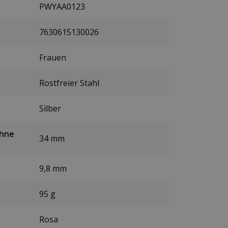
PWYAA0123
7630615130026
Frauen
Rostfreier Stahl
Silber
ohne
34 mm
9,8 mm
95 g
Rosa