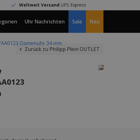
Weltweit Versand
UPS Express
egorien
Uhr Nachrichten
Sale
Neu
DE / €
PWYAA0123 Damenuhr 34 mm
Zurück zu Philipp Plein OUTLET
e
AA0123
m